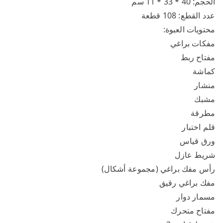
الحجم: 40 * 33 * 11 سم
عدد القطع: 108 قطعة
محتويات العبوة:
مفكات براغي
مفتاح ربط
كماشة
منشار
مشبك
مطرقة
قلم اختبار
ورق قياس
شريط عازل
رأس مفك براغي (مجموعة أشكال)
مفك براغي رقيق
مسمار دوار
مفتاح متحرك