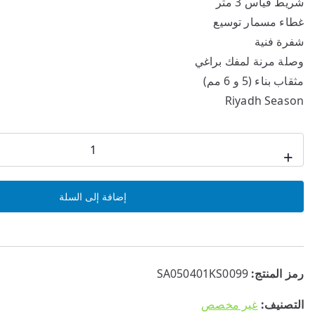
شريط قياس 3 متر
غطاء مسمار توسيع
شفرة فنية
وصلة مرنة لمفك براغي
مثقاب بناء (5 و 6 مم)
Riyadh Season
كمية
+
•
مجموعة
إضافة إلى السلة
أدوات
ميكانيكية
مكونة
من
رمز المنتج:
SA050401KS0099
108
قطعة
التصنيف:
غير مخصص