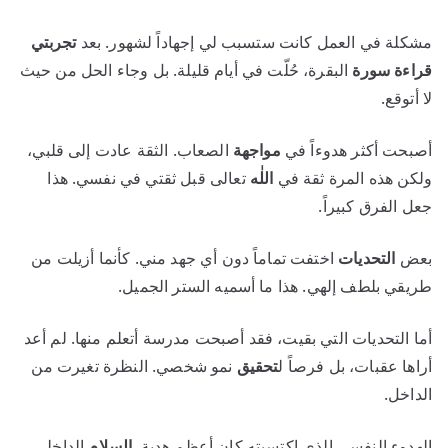
مشكلة في العمل كانت ستسبب لي إجهاداً لشهور. بعد
تجربتي
قراءة سورة
البقرة، حُلّت في أيام قليلة. بل وجاء الحل من حيث
لا أتوقع.
أصبحت أكثر هدوءاً في
مواجهة
الصعاب. الثقة عادت إلى قلبي،
ولكن هذه المرة ثقة في
اللٰه
تعالى قبل ثقتي في نفسي. هذا
جعل الفرق كبيراً.
بعض
التحديات
اختفت تماماً دون أي جهد مني. كأنما أزيلت من
طريقي بلطف إلهي. هذا ما أسميه الستر الجميل.
أما التحديات التي بقيت، فقد أصبحت مدرسة أتعلم منها. لم أعد
أراها عقبات، بل فرصاً ل
تحقيق
نمو شخصي. النظرة تغيرت من
الداخل.
الهدوء النفسي الذي اكتسبته كان أعظم هدية.
السلام
الداخلي