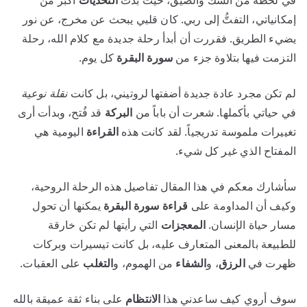
في لحظة من الشك والضيق، حيث بدت
التحديات
أكبر من
إمكانياتي، التفتُّ إلى ربي. كان قلبي يبحث عن مخرج، عن نور
يضيء الطريق. فقررت أن أبدأ رحلة جديدة مع كلام الله، رحلة
التزمت فيها بتلاوة جزء من
سورة البقرة
كل يوم.
لم تكن مجرد عادة جديدة أضفتها لروتيني، بل كانت
نقلة نوعية
في حياتي بأكملها. شعرت أن باباً من
البركة
قد فُتح، وبدأت أرى
تغييرات ملموسة تدريجياً. لقد كانت هذه
القراءة
اليومية هي
المفتاح الذي غير كل شيء.
سأشارك معكم في هذا المقال تفاصيل هذه الرحلة الروحية،
وكيف أن المداومة على
قراءة سورة البقرة
يمكنها أن تحول
مسار حياة الإنسان.
المعجزات
التي رأيتها لم تكن خارقة
للطبيعة بالمعنى المتعارف عليه، بل كانت تيسيرات وبركات
ظهرت في
الرزق
، و
الشفاء
من الهموم، و
التغلب
على العقبات.
سوف أروي كيف ساعدني هذا
الانتظام
على بناء ثقة عميقة بالله