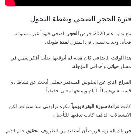
فترة الحجر الصحي ونقطة التحول
مع بداية عام 2020، فرض
الحجر
الصحي قيوداً غير مسبوقة.
فجأة، وجدت نفسي في المنزل ل
مدة
طويلة.
هذا
الوقت
الإضافي كان هدية لم أتوقعها. بدأت أفكر بعمق في
مسار
حياتي
وأهدافي المؤجلة.
الفراغ الناتج عن الجلوس المستمر جعلني أبحث عن نشاط ذي
قيمة. شيء يملأ الأيام ويمنحها معنى حقيقياً.
كانت
قراءة سورة البقرة يومياً
فكرة تراودني منذ سنوات. لكن
الانشغالات الدائمة كانت تدفعها للتأجيل.
في تلك الفترة، قررت أن أستفيد من الظروف.
تحقيق
حلم قديم