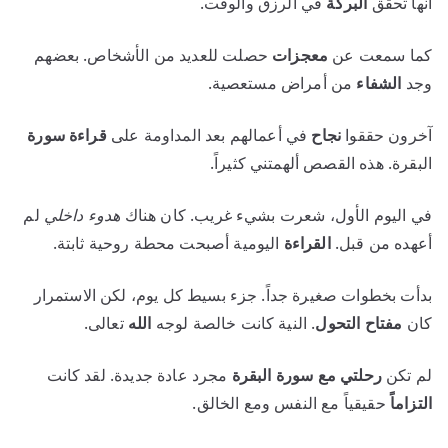
أنها تحقق
البركة
في الرزق والوقت.
كما سمعت عن
معجزات
حصلت للعديد من الأشخاص. بعضهم
وجد
الشفاء
من أمراض مستعصية.
آخرون حققوا
نجاح
في أعمالهم بعد المداومة على
قراءة سورة
البقرة. هذه القصص ألهمتني كثيراً.
في اليوم الأول، شعرت بشيء غريب. كان هناك
هدوء داخلي
لم
أعهده من قبل.
القراءة
اليومية أصبحت محطة روحية ثابتة.
بدأت بخطوات صغيرة جداً. جزء بسيط كل يوم، لكن الاستمرار
كان
مفتاح التحول
. النية كانت خالصة لوجه
الله
تعالى.
لم تكن
رحلتي مع سورة البقرة
مجرد عادة جديدة. لقد كانت
التزاماً
حقيقياً مع النفس ومع الخالق.