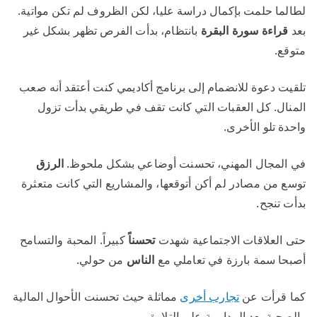
لطالما حلمت بإكمال دراسة عليا، لكن الظروف لم تكن مواتية.
بعد
قراءة سورة البقرة
بانتظام، بدأت الفرص تظهر بشكل غير
متوقع.
تلقيت دعوة للانضمام إلى برنامج أكاديمي كنت أعتقد أنه صعب
المنال. كل العقبات التي كانت تقف في طريقي بدأت تزول
واحدة تلو الأخرى.
في المجال المهني، تحسنت أوضاعي بشكل ملحوظ.
الرزق
توسع من مصادر لم أكن أتوقعها، والمشاريع التي كانت متعثرة
بدأت تنجح.
حتى العلاقات الاجتماعية شهدت
تحسناً
كبيراً. المحبة والتسامح
أصبحا سمة بارزة في تعاملي مع
الناس
من حولي.
كما قرأت عن
تجارب أخرى
مماثلة حيث تحسنت الأحوال المالية
والصحية بعد المداومة على التلاوة.