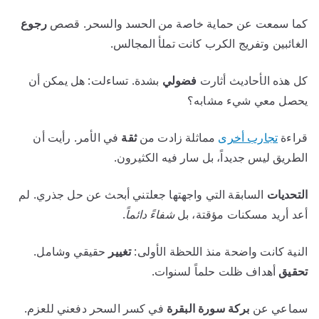
كما سمعت عن حماية خاصة من الحسد والسحر. قصص
رجوع
الغائبين وتفريج الكرب كانت تملأ المجالس.
كل هذه الأحاديث أثارت
فضولي
بشدة. تساءلت: هل يمكن أن
يحصل معي شيء مشابه؟
قراءة
تجارب أخرى
مماثلة زادت من
ثقة
في الأمر. رأيت أن
الطريق ليس جديداً، بل سار فيه الكثيرون.
التحديات
السابقة التي واجهتها جعلتني أبحث عن حل جذري. لم
أعد أريد مسكنات مؤقتة، بل
شفاءً دائماً
.
النية كانت واضحة منذ اللحظة الأولى:
تغيير
حقيقي وشامل.
تحقيق
أهداف ظلت حلماً لسنوات.
سماعي عن
بركة سورة البقرة
في كسر السحر دفعني للعزم.