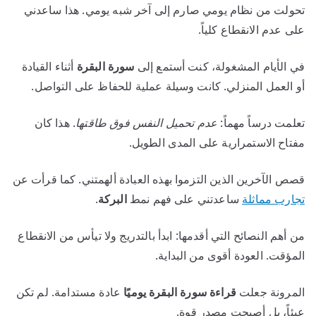
تحولت من نظام يومي صارم إلى آخر شبه يومي. هذا ساعدني
على عدم الانقطاع كلياً.
في الأيام المشغولة، كنت أستمع إلى
سورة البقرة
أثناء القيادة
أو العمل المنزلي. كانت وسيلة عملية للحفاظ على التواصل.
تعلمت درساً مهماً:
عدم تحميل النفس فوق طاقتها
. هذا كان
مفتاح الاستمرارية على المدى الطويل.
قصص الآخرين الذين التزموا بهذه العبادة ألهمتني. كما قرأت عن
تجارب مماثلة
ساعدتني على فهم نمط
البركة
.
من أهم النصائح التي أقدمها: ابدأ بالتدريج ولا تيأس من الانقطاع
المؤقت. العودة أقوى من البداية.
المرونة جعلت
قراءة سورة البقرة يوميًا
عادة مستدامة. لم تكن
عبئاً، بل أصبحت مصدر قوة.