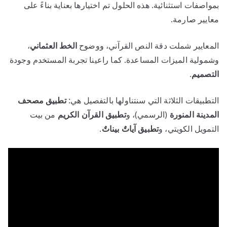
بمواصفات استثنائية. هذه الحلول تم اختيارها بعناية بناءً على
معايير صارمة.
المعايير شملت دقة النص القرآني، ووضوح
الخط العثماني
،
وشمولية الميزات المساعدة. كما راعينا تجربة المستخدم وجودة
التصميم
.
التطبيقات الثلاثة التي سنتناولها بالتفصيل هي:
تطبيق مصحف
المدينة المنورة
(الرسمي)، و
تطبيق القرآن الكريم
من بيت
التمويل الكويتي، و
تطبيق آياتٌ بيناتٌ
.