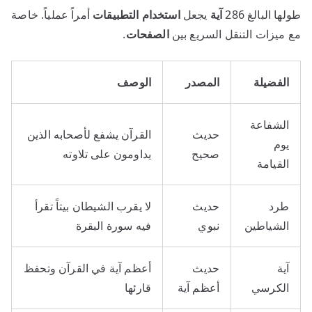
طولها البالغ 286
آية
يجعل
استخدام
التطبيقات
أمراً عملياً. خاصة
مع ميزات التنقل السريع بين
الصفحات
.
الفضيلة
المصدر
الوصف
الشفاعة
حديث
القرآن يشفع لأصحابه الذين
يوم
صحيح
يداومون على تلاوته
القيامة
طرد
حديث
لا يقرب الشيطان بيتاً تقرأ
الشياطين
نبوي
فيه سورة البقرة
آية
حديث
أعظم آية في القرآن وتحفظ
الكرسي
أعظم آية
قارئها