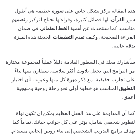
هذه المقالة تركز بشكل خاص على
سورة
عظيمة هي أطول
سور
القرآن
. لها فضائل كثيرة، وقراءتها تحتاج لتركيز و
تصميم
مناسب. كما سنتحدث عن أهمية
الخط العثماني
في ضمان
القراءة الصحيحة، وكيف تقدم
التطبيقات
الحديثة هذه الميزة
بدقة عالية.
سأشارك معك في السطور القادمة دليلاً عملياً لمجموعة مختارة
من البرامج التي تجعل تلاوتك أكثر سلاسة. سنقارن بينها بناءً
على تجارب حقيقية، مع ذكر
ميزة
كل منها وعيوبه. لأن اختيار
التطبيق
المناسب هو خطوة أولى نحو رحلة روحية ومنهجية
أعمق.
كما أن المداومة على هذا الفعل العظيم يمكن أن تكون نواة
لتطوير شخصي شامل، يؤثر على كل جوانب حياتك. تماماً كما
تهدف برامج التدريب الشخصي إلى بناء روتين إيجابي مستدام.