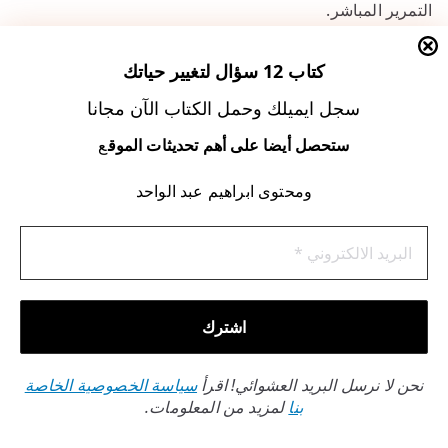
التمرير المباشر.
ميزة “مختارات المصحف” تتيح إنشاء
ورد
يومي مخصص. يمكن
كتاب 12 سؤال لتغيير حياتك
إضافة السور والآيات المفضلة بسهولة.
سجل ايميلك وحمل الكتاب الآن مجانا
ستحصل أيضا على أهم تحديثات الموق
ع
البساطة في التصميم لا تعني قلة الميزات، بل تعني سهولة
ومحتوى ابراهيم عبد الواحد
الوصول إليها عندما تحتاجها.
خاصية
البحث
النصي فعالة وسريعة. عند كتابة كلمة، تظهر جميع
الآيات
التي تحتويها.
يوفر شروحات
التفسير
المعتمدة مثل تفسير الجلالين والتفسير
الميسر. كما يقدم معاني الكلمات الصعبة.
نحن لا نرسل البريد العشوائي! اقرأ
سياسة الخصوصية الخاصة
بنا
لمزيد من المعلومات.
هذا يساعد في فهم
معاني
النصوص القرآنية. ويدعم عملية التدبر