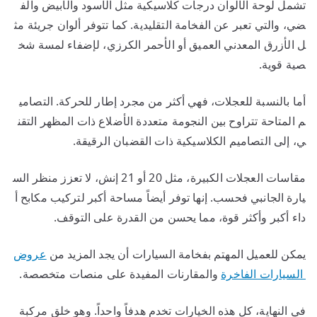
تشمل لوحة الألوان درجات كلاسيكية مثل الأسود والأبيض والف
ضي، والتي تعبر عن الفخامة التقليدية. كما تتوفر ألوان جريئة مث
ل الأزرق المعدني العميق أو الأحمر الكرزي، لإضفاء لمسة شخ
صية قوية.
أما بالنسبة للعجلات، فهي أكثر من مجرد إطار للحركة. التصامي
م المتاحة تتراوح بين النجومة متعددة الأضلاع ذات المظهر التقن
ي، إلى التصاميم الكلاسيكية ذات القضبان الرقيقة.
مقاسات العجلات الكبيرة، مثل 20 أو 21 إنش، لا تعزز منظر الس
يارة الجانبي فحسب. إنها توفر أيضاً مساحة أكبر لتركيب مكابح أ
داء أكبر وأكثر قوة، مما يحسن من القدرة على التوقف.
يمكن للعميل المهتم بفخامة السيارات أن يجد المزيد من
عروض
السيارات الفاخرة
والمقارنات المفيدة على منصات متخصصة.
في النهاية، كل هذه الخيارات تخدم هدفاً واحداً. وهو خلق مركبة