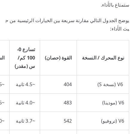
ستمتاع بالأداء.
يوضح الجدول التالي مقارنة سريعة بين الخيارات الرئيسية من ح
يث الأداء:
تسارع 0-
نوع المحرك / النسخة
القوة (حصان)
100 كم/
ال
س (مقدر)
V6 (نسخة S)
404
~4.5 ثانية
~285 كم/س
V6 (مودينا)
483
~4.0 ثانية
~295 كم/س
V6 (تروفيو)
542
~3.7 ثانية
~320 كم/س