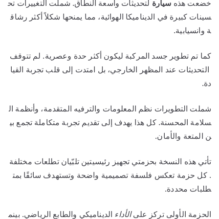
خضعت هذه
سيارة
لتحديثات واسعة النطاق. شملت التغييرات تح
سينات كبيرة في الديناميكا الهوائية، مما يمنحها شكلاً أكثر رشاق
ة وانسيابية.
كما تم تطوير جسد المركبة ليكون أكثر حدة وعصرية. لم تتوقف
التحديثات عند المظهر الخارجي، بل امتدت إلى قلب تجربة القيا
دة.
شملت التطويرات نظم المعلومات والترفيه المتقدمة، وأنظمة ال
سلامة المحسنة. كل هذا يهدف إلى تقديم تجربة متكاملة تجمع بي
ن المتعة والأمان.
تأتي هذه النسخة بحزمتي تجهيز رئيسيتين تلبّيان تطلعات مختلفة
. كل حزمة تعكس فلسفة تصميمية واضحة وتستهدف سائقًا بمت
طلبات محددة.
الحزمة الأولى تركز على
الأداء
الديناميكي والطابع الرياضي. بينم