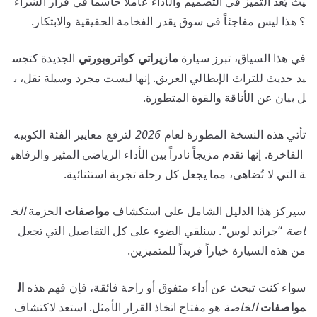
يث يُعد التميز في التصميم والأداء عاملاً حاسماً في قرار الشراء
؟ هذا ليس مفاجئاً في سوق يقدر الفخامة الحقيقية والابتكار.
في هذا السياق، تبرز سيارة
مازيراتي كواتروبورتي
الجديدة كتجس
يد حديث للتراث الإيطالي العريق. إنها ليست مجرد وسيلة نقل، ب
ل بيان عن الأناقة والقوة المتطورة.
تأتي هذه النسخة المطورة لعام
2026
لترفع معايير الفئة الكوبيه
الفاخرة. إنها تقدم مزيجاً نادراً بين الأداء الرياضي المثير والرفاهي
ة التي لا تُضاهى، مما يجعل كل رحلة تجربة استثنائية.
سيركز هذا الدليل الشامل على استكشاف
مواصفات
الحزمة
الخ
اصة
“جراند لوس”. سنلقي الضوء على كل التفاصيل التي تجعل
من هذه السيارة خياراً فريداً للمتميزين.
سواء كنت تبحث عن أداء متفوق أو راحة فائقة، فإن فهم هذه
ال
مواصفات
الخاصة
هو مفتاح اتخاذ القرار الأمثل. استعد لاكتشاف