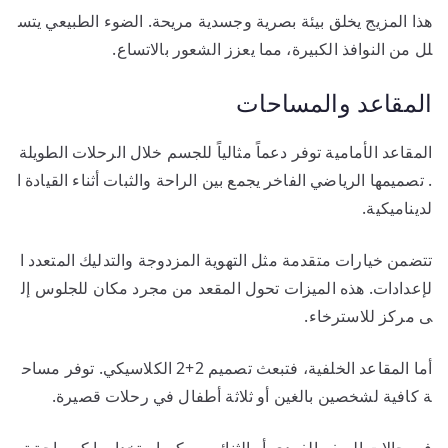
هذا المزيج يخلق بيئة بصرية وجسدية مريحة. الضوء الطبيعي يتس
لل من النوافذ الكبيرة، مما يعزز الشعور بالاتساع.
المقاعد والمساحات
المقاعد الأمامية توفر دعماً مثالياً للجسم خلال الرحلات الطويلة
. تصميمها الرياضي الفاخر يجمع بين الراحة والثبات أثناء القيادة ا
لديناميكية.
تتضمن خيارات متقدمة مثل التهوية المزدوجة والتدليك المتعدد ا
لإعدادات. هذه الميزات تحول المقعد من مجرد مكان للجلوس إل
ى مركز للاسترخاء.
أما المقاعد الخلفية، فتبعث تصميم 2+2 الكلاسيكي. توفر مساح
ة كافية لشخصين بالغين أو ثلاثة أطفال في رحلات قصيرة.
في حالات السفر الفردي أو الثنائي، يمكن استخدامها كمساحة ت