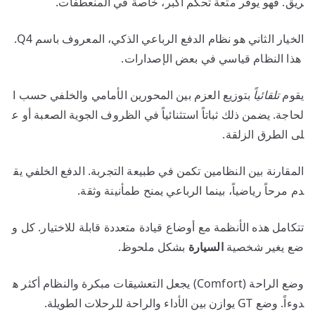
ريق. فهو يوفر متعة تحكم أكبر، خاصة في المنعطفات.
الخيار الثاني هو نظام الدفع الرباعي الذكي، المعروف باسم Q4.
هذا النظام قياسي في بعض الإصدارات.
يقوم
تلقائياً
بتوزيع العزم بين المحورين الأمامي والخلفي حسب ا
لحاجة. يضمن ذلك ثباتاً استثنائياً في الظروف الجوية الصعبة أو ع
لى الطرق الزلقة.
المقارنة بين النظامين تكمن في طبيعة التجربة. الدفع الخلفي يق
دم مرحاً رياضياً، بينما الرباعي يمنح طمأنينة وثقة.
تتكامل هذه الأنظمة مع أوضاع قيادة متعددة قابلة للاختيار. كل و
ضع يغير شخصية
السيارة
بشكل ملحوظ.
وضع الراحة (Comfort) يجعل التعشيقات مبكرة والنظام أكثر ه
دوءاً. وضع GT يوازن بين الأداء والراحة للرحلات الطويلة.