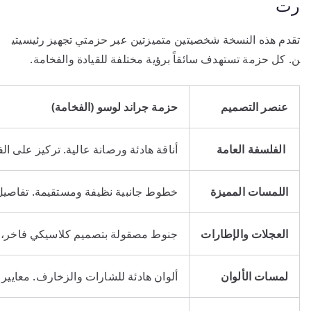
رت
تقدم هذه النسخة شخصيتين متميزتين عبر حزمتي تجهيز رئيسيتي
ن. كل حزمة تستهدف سائقاً برؤية مختلفة للقيادة والفخامة.
عنصر التصميم
حزمة جراند لوسو (الفخامة)
الفلسفة العامة
أناقة هادئة ورصانة عالية. تركيز على ال
اللمسات المميزة
خطوط جانبية نظيفة ومستقيمة. تفاصيل 
العجلات والإطارات
جنوط مصقولة بتصميم كلاسيكي فاخر، غالباً بمقاس 20 إنش، تع
لمسات الألوان
ألوان هادئة للشارات والزخارف. معايير