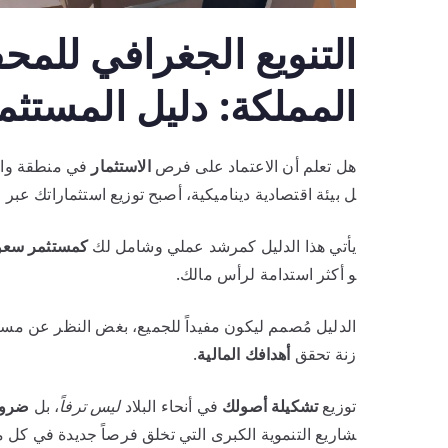
التنويع الجغرافي للمح
المملكة: دليل المستثم
هل تعلم أن الاعتماد على فرص
الاستثمار
في منطقة وا
ل بيئة اقتصادية ديناميكية، أصبح توزيع استثماراتك عبر م
يأتي هذا الدليل كمرشد عملي وشامل لك
كمستثمر سعو
و أكثر استدامة لرأس مالك.
الدليل مُصمم ليكون مفيداً للجميع، بغض النظر عن مست
زنة تحقق
أهدافك المالية
.
توزيع
تشكيلة أصولك
في أنحاء البلاد
ليس ترفاً
، بل
ضرور
شاريع التنموية الكبرى التي تخلق فرصاً جديدة في كل 