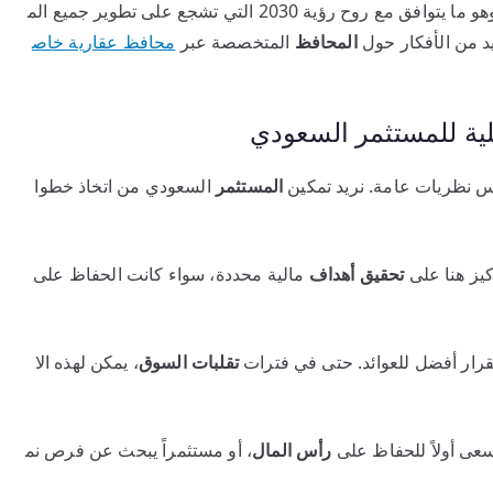
هذا النهج يحول دون “وضع كل البيض في سلة واحدة”. وهو ما يتوافق مع روح رؤية 2030 التي تشجع على تطوير جميع الم
د من الأفكار حول
المحافظ
المتخصصة عبر
محافظ عقارية خاص
ية للمستثمر السعودي
س نظريات عامة. نريد تمكين
المستثمر
السعودي من اتخاذ خطوا
كيز هنا على
تحقيق
أهداف
مالية محددة، سواء كانت الحفاظ على
قرار أفضل للعوائد. حتى في فترات
تقلبات السوق
، يمكن لهذه الا
عى أولاً للحفاظ على
رأس المال
، أو مستثمراً يبحث عن فرص نم