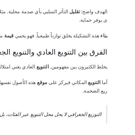
الهدف واضح:
تقليل
التأثر السلبي بأي صدمة محلية. مثلا
ى يوفر حماية.
بناء
هذه التشكيلة يخلق توازناً طبيعياً. فهو يحمي
قيمة
مح
الفرق بين التنويع العادي والتنويع ا
يخلط الكثيرون بين مفهومين.
التنويع
العادي يعني امتلا
أما
التنويع
المكاني فيركز على
موقع
هذه الأصول نفسها.
ريع الضخمة.
التوزيع الجغرافي لا يحل محل التنويع عبر الفئات، بل