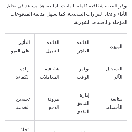
يوفر النظام شفافية كاملة للبيانات المالية. هذا يساعد في تحليل
الأداء واتخاذ القرارات الصحيحة. كما يسهل متابعة المدفوعات
المؤجلة والأقساط الشهرية.
الفائدة
الفائدة
التأثير
الميزة
للتاجر
للعميل
على النمو
التسجيل
توفير
شفافية
زيادة
الآلي
الوقت
المعاملات
الكفاءة
إدارة
متابعة
مرونة
تحسين
التدفق
الأقساط
الدفع
الخدمة
النقدي
اتخاذ