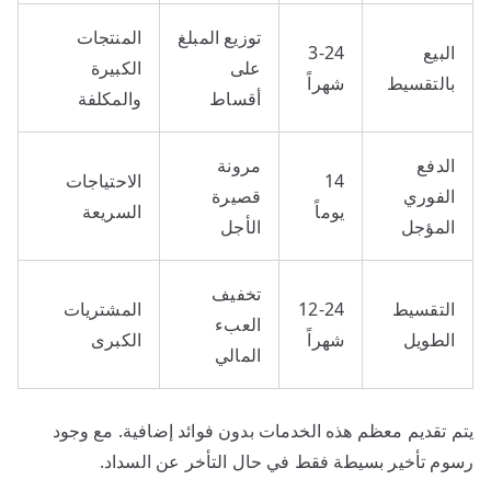
توزيع المبلغ
المنتجات
البيع
3-24
على
الكبيرة
بالتقسيط
شهراً
أقساط
والمكلفة
الدفع
مرونة
14
الاحتياجات
الفوري
قصيرة
يوماً
السريعة
المؤجل
الأجل
تخفيف
التقسيط
12-24
المشتريات
العبء
الطويل
شهراً
الكبرى
المالي
يتم تقديم معظم هذه الخدمات بدون فوائد إضافية. مع وجود
رسوم تأخير بسيطة فقط في حال التأخر عن السداد.