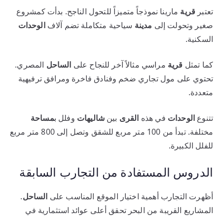
تعتبر
قرية
مارينا نموذجاً متميزاً للتحول الناجح. بدأت كمشروع
صغير وتحولت إلى
مدينة
سياحية متكاملة تضم آلاف
الوحدات
السكنية.
كما تمثل
قرية
مراسي مثالاً آخر للنجاح على
الساحل
المصري.
تحتوي على مول تجاري ضخم وفنادق فاخرة ومرافق ترفيهية
متعددة.
تتنوع
الوحدات
في هذه
القرى
بين
شاليهات
وفلل ب
مساحة
مختلفة. تبدأ من 100 متر مربع للشقق وتصل إلى 800 متر مربع
للفلل الكبيرة.
الدروس المستفادة من التجارب السابقة
أظهرت التجارب أهمية اختيار الموقع المناسب على
الساحل
.
المشاريع القريبة من البحر تحقق أعلى عوائد استثمارية في