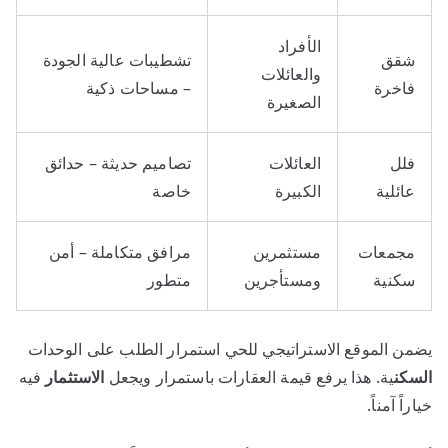
الأفراد
شقق
تشطيبات عالية الجودة
والعائلات
فاخرة
– مساحات ذكية
الصغيرة
فلل
العائلات
تصاميم حديثة – حدائق
عائلية
الكبيرة
خاصة
مجمعات
مستثمرين
مرافق متكاملة – أمن
سكنية
ومستأجرين
متطور
يضمن الموقع الاستراتيجي للحي استمرار الطلب على الوحدات
السكن
ية. هذا يرفع قيمة العقارات باستمرار ويجعل
الاستثمار
فيه
خياراً آمناً.