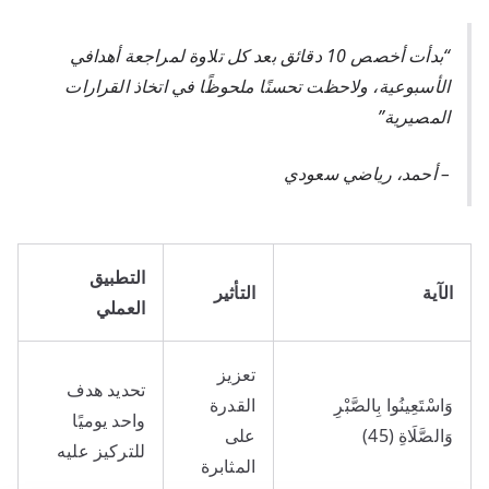
“بدأت أخصص 10 دقائق بعد كل تلاوة لمراجعة أهدافي
الأسبوعية، ولاحظت تحسنًا ملحوظًا في اتخاذ القرارات
المصيرية”
– أحمد، رياضي سعودي
التطبيق
الآية
التأثير
العملي
تعزيز
تحديد هدف
وَاسْتَعِينُوا بِالصَّبْرِ
القدرة
واحد يوميًا
وَالصَّلَاةِ (45)
على
للتركيز عليه
المثابرة