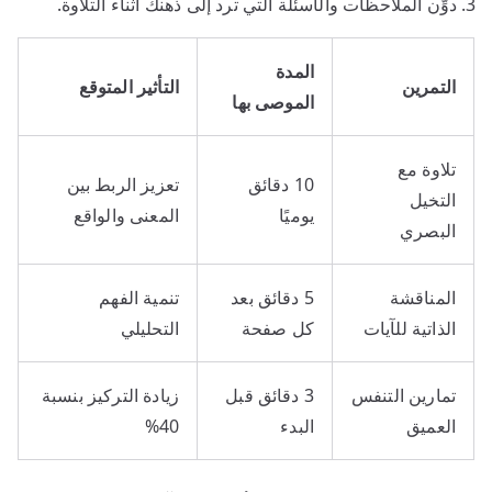
دوِّن الملاحظات والأسئلة التي ترد إلى ذهنك أثناء التلاوة.
المدة
التمرين
التأثير المتوقع
الموصى بها
تلاوة مع
10 دقائق
تعزيز الربط بين
التخيل
يوميًا
المعنى والواقع
البصري
المناقشة
5 دقائق بعد
تنمية الفهم
الذاتية للآيات
كل صفحة
التحليلي
تمارين التنفس
3 دقائق قبل
زيادة التركيز بنسبة
العميق
البدء
40%