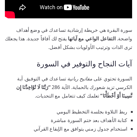
سورة البقرة هي خريطة إرشادية تساعدك في وضع أهداف
واضحة.
التفاعل الواعي مع آياتها
يفتح لك آفاقاً جديدة. هذا يجعلك
ترى الذات وترتيب الأولويات بشكل أفضل.
آيات النجاح والتوفير في السورة
السورة تحتوي على
مفاتيح ربانية
تساعدك في التوفيق. آية
الكرسي تزيد شعورك بالحماية. الآية 286
“رَبَّنَا لَا تُؤَاخِذْنَا إِن
نَّسِينَا أَوْ أَخْطَأْنَا”
تعلمك كيف تتعامل مع التحديات.
ربط التلاوة بجلسة التخطيط اليومي
كتابة الأهداف بعد ختم السورة مباشرة
استخدام جدول زمني يتوافق مع الإيقاع القرآني