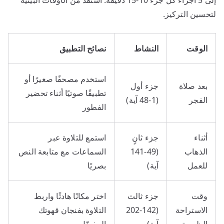
لتحسين التركيز.
الوقت
النشاط
نصائح التطبيق
استخدم مصحفًا صغيرًا أو
بعد صلاة
جزء أول
تطبيقًا صوتيًا أثناء تحضير
الفجر
(1-48 آية)
الفطور
أثناء
جزء ثانٍ
استمع للتلاوة عبر
الذهاب
(49-141
السماعات مع متابعة النص
للعمل
آية)
بصريًا
وقت
جزء ثالث
اختر مكانًا هادئًا واربط
الاستراحة
(142-202
التلاوة بفنجان قهوتك
الظهرية
آية)
المفضّل