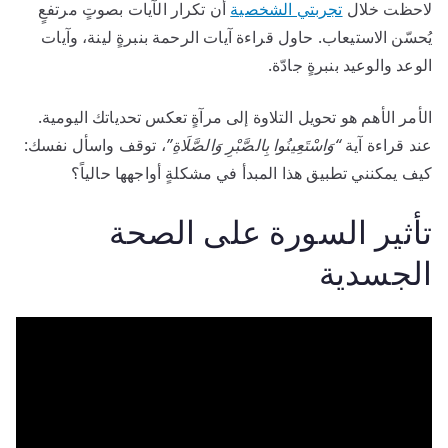
لاحظت خلال
تجربتي الشخصية
أن تكرار الآيات بصوتٍ مرتفعٍ
يُحسّن الاستيعاب. حاول قراءة آيات الرحمة بنبرةٍ لينة، وآيات
الوعد والوعيد بنبرةٍ جادّة.
الأمر الأهم هو تحويل التلاوة إلى مرآةٍ تعكس تحدياتك اليومية.
عند قراءة آية
“وَاسْتَعِينُوا بِالصَّبْرِ وَالصَّلَاةِ”
، توقف واسأل نفسك:
كيف يمكنني تطبيق هذا المبدأ في مشكلةٍ أواجهها حالياً؟
تأثير السورة على الصحة
الجسدية