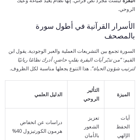
البقرة
ليست مجرد نص قرآني. إنها نظام يُعيد صياغة وعيك
الروحي.
الأسرار القرآنية في أطول سورة
بالمصحف
السورة تجمع بين التشريعات العملية والعبر الوجودية. يقول ابن
القيم:
“من تدبّر آيات البقرة بقلبٍ حاضرٍ، أدرك نظامًا ربانيًا
لترتيب شؤون الحياة”
. هذا التنوع يجعلها مناسبة لكل الظروف.
التأثير
الميزة
الدليل العلمي
الروحي
آيات
تعزيز
دراسات عن انخفاض
الحفظ
الشعور
هرمون الكورتيزول 40%
الإلهي
بالأمان