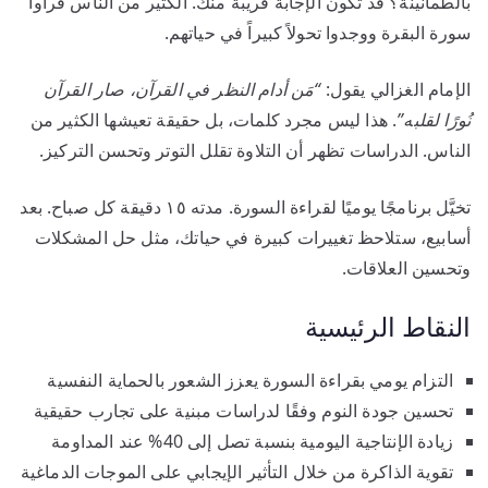
بالطمأنينة؟ قد تكون الإجابة قريبة منك. الكثير من الناس قرأوا
سورة البقرة ووجدوا تحولاً كبيراً في حياتهم.
الإمام الغزالي يقول:
“مَن أدام النظر في القرآن، صار القرآن
نُورًا لقلبه”
. هذا ليس مجرد كلمات، بل حقيقة تعيشها الكثير من
الناس. الدراسات تظهر أن التلاوة تقلل التوتر وتحسن التركيز.
تخيَّل برنامجًا يوميًا لقراءة السورة. مدته ١٥ دقيقة كل صباح. بعد
أسابيع، ستلاحظ تغييرات كبيرة في حياتك، مثل حل المشكلات
وتحسين العلاقات.
النقاط الرئيسية
التزام يومي بقراءة السورة يعزز الشعور بالحماية النفسية
تحسين جودة النوم وفقًا لدراسات مبنية على تجارب حقيقية
زيادة الإنتاجية اليومية بنسبة تصل إلى 40% عند المداومة
تقوية الذاكرة من خلال التأثير الإيجابي على الموجات الدماغية