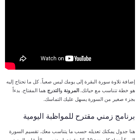
إضافة تلاوة سورة البقرة إلى يومك ليس صعباً. كل ما تحتاج إليه
هو خطة تتناسب مع حياتك.
المرونة
و
التدرج
هما المفتاح. بدءاً
بجزء صغير من السورة يسهل عليك التماسك.
برنامج زمني مقترح للمواظبة اليومية
هنا جدول يمكنك تعديله حسب ما يتناسب معك. تقسيم السورة
إلى 5 أجزاء كل جزء 10-15 دقيقة. استفد من الأوقات البينية