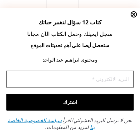
إِنَّ اللَّهَ لَا يُغَيِّرُ مَا بِقَوْمٍ
تحفيز
مراجعة
حَتَّى يُغَيِّرُوا مَا
التغيير
الإنجازات
كتاب 12 سؤال لتغيير حياتك
بِأَنفُسِهِمْ (11)
الذاتي
أسبوعيًا
سجل ايميلك وحمل الكتاب الآن مجانا
ستحصل أيضا على أهم تحديثات الموق
ع
جرب أن تدمج
قراءة سورة البقرة وأثرها الإيجابي
في حياتك. اتبع
ومحتوى ابراهيم عبد الواحد
هذه الخطوات البسيطة:
اختر وقتًا ثابتًا للتلاوة مع التركيز على آيات التوفيق
دوّن ملاحظاتك اليومية عن التقدم المحرز
شارك تجربتك مع ثلاثة أشخاص لتعميم الفائدة
كيفية تحفيظ السورة للأطفال
نحن لا نرسل البريد العشوائي! اقرأ
سياسة الخصوصية الخاصة
بنا
لمزيد من المعلومات.