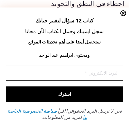
أخطاء في النطق والتجويد
أحد الأخطاء الشائعة هو الخطأ في نطق الكلمات أو تطبيق
كتاب 12 سؤال لتغيير حياتك
قواعد التجويد بشكل صحيح.
التجويد الصحيح
يغير المعنى ويمكن
سجل ايميلك وحمل الكتاب الآن مجانا
أن يؤثر على فهم الآيات. للتغلب على هذه المشكلة، يُنصح
بالاستماع إلى تلاوات متقنة لسورة البقرة.
ستحصل أيضا على أهم تحديثات الموق
ع
ومحتوى ابراهيم عبد الواحد
يمكنك أيضًا استخدام تطبيقات تعليم التجويد لتحسين نطقك.
التكرار والممارسة
المستمرة هي مفتاح تحسين التجويد.
الخطأ الشائع
التصحيح
نطق الحروف بشكل غير
الاستماع إلى تلاوات متقنة
صحيح
نحن لا نرسل البريد العشوائي! اقرأ
سياسة الخصوصية الخاصة
بنا
لمزيد من المعلومات.
استخدام تطبيقات تعليم