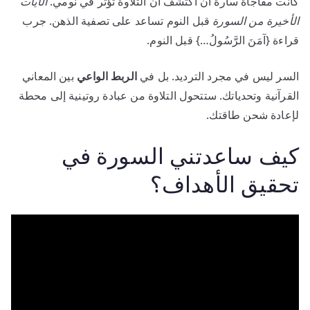
كانت مفاجأة سارة أن أكتشف أن التلاوة تؤثر في نومي.
الآيات
الأخيرة من السورة
قبل النوم تساعد على تصفية الذهن. جرب
قراءة {آمَنَ الرَّسُولُ…} قبل النوم.
السر ليس في مجرد الترديد. بل في
الربط الواعي
بين المعاني
القرآنية وتحدياتك. ستتحول التلاوة من عبادة روتينية إلى محطة
لإعادة شحن طاقتك.
كيف ساعدتني السورة في
تحقيق الأهداف؟