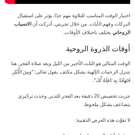
اختيار الوقت المناسب للتلاوة مهم جدًا. يؤثر على استقبال
البركات وفهم الآيات. من خلال تجربتي، أدركت أن
الانسياب
الروحاني
يختلف باختلاف الأوقات.
أوقات الذروة الروحية
الوقت المثالي هو الثلث الأخير من الليل وبعد صلاة الفجر. هنا
تتنزل الرحمات الإلهية بشكل مكثف. يقول تعالى:
“وَمِنَ اللَّيْلِ
فَتَهَجَّدْ بِهِ نَافِلَةً لَّكَ”
.
جربت تخصيص 20 دقيقة بعد الفجر للتدبر. وجدت تركيزي
يتضاعف بشكل ملحوظ.
لا تفوِّت هذه الفرص الذهبية: