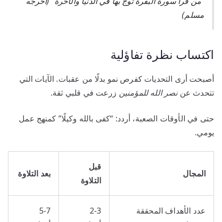
“من قرأ سورة البقرة توج بها في الدنيا والآخرة” (أخرجه
مسلم)
اكتساب نظرة تفاؤلية
أصبحت أرى التحديات كفرص نمو بدلًا من عقبات. الآيات التي
تتحدث عن
نصر الله للمؤمنين
زرعت في قلبي ثقة.
حتى في الأوقات الصعبة، أردد: “كفى بالله وكيلًا” كمنهج عمل
يومي.
قبل
المجال
بعد التلاوة
التلاوة
عدد الأهداف المحققة
2-3
5-7