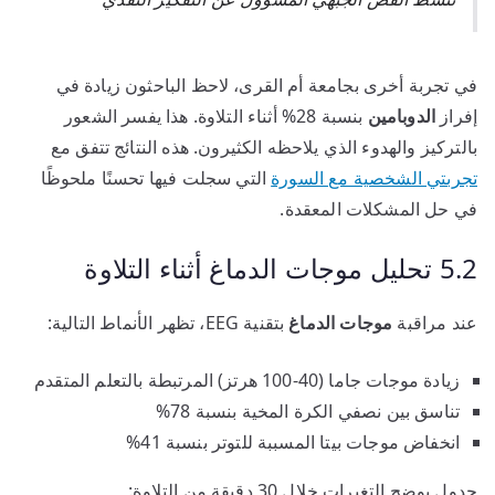
في تجربة أخرى بجامعة أم القرى، لاحظ الباحثون زيادة في
إفراز
الدوبامين
بنسبة 28% أثناء التلاوة. هذا يفسر الشعور
بالتركيز والهدوء الذي يلاحظه الكثيرون. هذه النتائج تتفق مع
تجربتي الشخصية مع السورة
التي سجلت فيها تحسنًا ملحوظًا
في حل المشكلات المعقدة.
5.2 تحليل موجات الدماغ أثناء التلاوة
عند مراقبة
موجات الدماغ
بتقنية EEG، تظهر الأنماط التالية:
زيادة موجات جاما (40-100 هرتز) المرتبطة بالتعلم المتقدم
تناسق بين نصفي الكرة المخية بنسبة 78%
انخفاض موجات بيتا المسببة للتوتر بنسبة 41%
جدول يوضح التغيرات خلال 30 دقيقة من التلاوة: