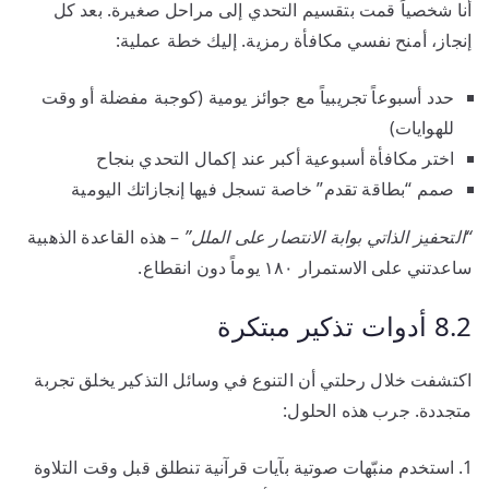
أنا شخصياً قمت بتقسيم التحدي إلى مراحل صغيرة. بعد كل
إنجاز، أمنح نفسي مكافأة رمزية. إليك خطة عملية:
حدد أسبوعاً تجريبياً مع جوائز يومية (كوجبة مفضلة أو وقت
للهوايات)
اختر مكافأة أسبوعية أكبر عند إكمال التحدي بنجاح
صمم “بطاقة تقدم” خاصة تسجل فيها إنجازاتك اليومية
“التحفيز الذاتي بوابة الانتصار على الملل”
– هذه القاعدة الذهبية
ساعدتني على الاستمرار ١٨٠ يوماً دون انقطاع.
8.2 أدوات تذكير مبتكرة
اكتشفت خلال رحلتي أن التنوع في وسائل التذكير يخلق تجربة
متجددة. جرب هذه الحلول:
استخدم منبّهات صوتية بآيات قرآنية تنطلق قبل وقت التلاوة