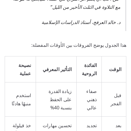
مع التلاوة في الثلث الأخير من الليل”
د. خالد العرفج، أستاذ الدراسات الإسلامية
هذا الجدول يوضح الفروقات بين الأوقات المفضلة:
الفائدة
نصيحة
الوقت
التأثير المعرفي
الروحية
عملية
صفاء
زيادة القدرة
قبل
استخدم
ذهني
على الحفظ
الفجر
منبهًا هادئًا
عالي
بنسبة 40%
بعد
تجديد
تحسين مهارات
خذ قيلولة