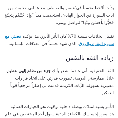
بدأت ألاحظ تحسناً في
الصبر
والتعاطف مع عائلتي. تعلمت من
آيات السورة فن الحوار الهادئ. استخدمت مبدأ “وَإِذَا حُيِّيتُم بِتَحِيَّةٍ
فَحَيُّوا بِأَحْسَنَ مِنْهَا” لتواصل يومي.
تقليل الخلافات بنسبة 70% كان الأثر الأبرز. هذا يؤكده
قصتي مع
سورة البقرة والرزق
، الذي شهد تحسناً في العلاقات الإنسانية.
زيادة الثقة بالنفس
الثقة الحقيقية تأتي عندما تشعر بأنك
جزء من نظام إلهي عظيم
.
خلال ممارستي اليومية، تطورت قدرتي على اتخاذ قرارات
مصيرية بسهولة. الآيات الكريمة قدمت لي إطاراً مرجعياً قوياً
للتفكير.
الأمر يشبه امتلاك بوصلة داخلية توجّهك نحو الخيارات الصائبة.
هذا يعزز إحساسك بالكفاءة الذاتية. يقول أحد المختصين في علم