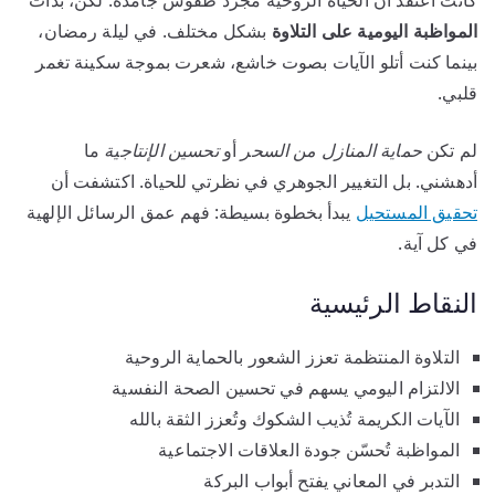
كانتُ أعتقدُ أن الحياة الروحية مجرد طقوس جامدة. لكن، بدأت
المواظبة اليومية على التلاوة
بشكل مختلف. في ليلة رمضان،
بينما كنت أتلو الآيات بصوت خاشع، شعرت بموجة سكينة تغمر
قلبي.
لم تكن
حماية المنازل من السحر
أو
تحسين الإنتاجية
ما
أدهشني. بل التغيير الجوهري في نظرتي للحياة. اكتشفت أن
تحقيق المستحيل
يبدأ بخطوة بسيطة: فهم عمق الرسائل الإلهية
في كل آية.
النقاط الرئيسية
التلاوة المنتظمة تعزز الشعور بالحماية الروحية
الالتزام اليومي يسهم في تحسين الصحة النفسية
الآيات الكريمة تُذيب الشكوك وتُعزز الثقة بالله
المواظبة تُحسّن جودة العلاقات الاجتماعية
التدبر في المعاني يفتح أبواب البركة