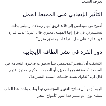
يعرف السبب.
التأثير الإيجابي على المحيط العمل
أصبح من موظفين إلى
قائد فريق
يُلهم زملاءه. زميلتي بدأت
تستشيرني في قراراتها المهنية. مديري قال عني: “لديك قدرة
غير عادية على حل النزاعات بمنطق متزن”.
دور الفرد في نشر الطاقة الإيجابية
اكتشفت أن
التغيير المجتمعي
يبدأ بخطوات صغيرة. ابتسامة في
المصعد، كلمة تشجيع لصديق، أو الصمت الحكيم. صديق قديم
قال لي: “لقاؤك يشبه جلسات التنمية البشرية!”.
اليوم أؤمن أن
نماذج التغيير المجتمعي
تبدأ بقلب واحد. هذا القلب
يمتلئ نورًا، ثم ينشر هذا النور كأمواج البحر.