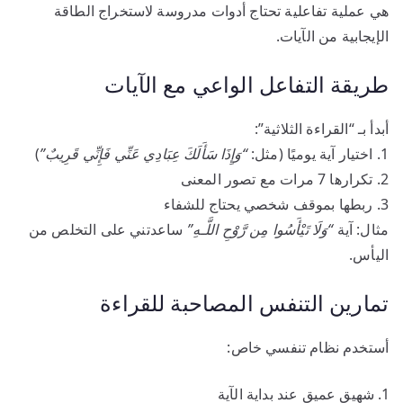
هي عملية تفاعلية تحتاج أدوات مدروسة لاستخراج الطاقة
الإيجابية من الآيات.
طريقة التفاعل الواعي مع الآيات
أبدأ بـ “القراءة الثلاثية”:
1. اختيار آية يوميًا (مثل:
“وَإِذَا سَأَلَكَ عِبَادِي عَنِّي فَإِنِّي قَرِيبٌ”
)
2. تكرارها 7 مرات مع تصور المعنى
3. ربطها بموقف شخصي يحتاج للشفاء
مثال: آية
“وَلَا تَيْأَسُوا مِن رَّوْحِ اللَّـهِ”
ساعدتني على التخلص من
اليأس.
تمارين التنفس المصاحبة للقراءة
أستخدم نظام تنفسي خاص:
شهيق عميق عند بداية الآية