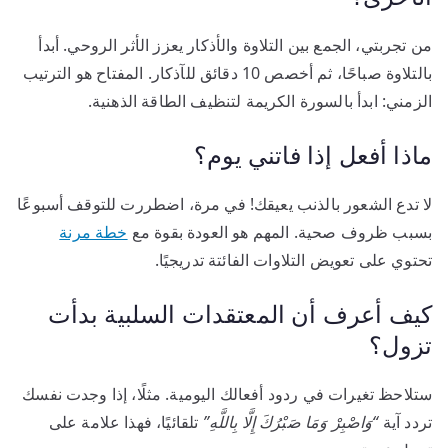
من تجربتي، الجمع بين التلاوة والأذكار يعزز الأثر الروحي. أبدأ
بالتلاوة صباحًا، ثم أخصص 10 دقائق للآذكار. المفتاح هو الترتيب
الزمني: ابدأ بالسورة الكريمة لتنظيف الطاقة الذهنية.
ماذا أفعل إذا فاتني يوم؟
لا تدع الشعور بالذنب يعيقك! في مرة، اضطررت للتوقف أسبوعًا
بسبب ظروف صحية. المهم هو العودة بقوة مع
خطة مرنة
تحتوي على تعويض التلاوات الفائتة تدريجيًا.
كيف أعرف أن المعتقدات السلبية بدأت
تزول؟
ستلاحظ تغيرات في ردود أفعالك اليومية. مثلًا، إذا وجدت نفسك
تردد آية
“وَاصْبِرْ وَمَا صَبْرُكَ إِلَّا بِاللَّهِ”
تلقائيًا، فهذا علامة على