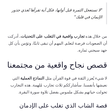
“لا تستعجل الثمرة قبل أوانها، فكل آية تقرأها تُغذي جذور
الإيمان في قلبك”
من خلال هذه
تجارب واقعية في التغلب على التحديات
، أدركت
أن الصعوبات فرصة لتعلم. المهم أن تبقى ثابتًا، وتؤمن بأن كل
جهد سيجني ثماره.
قصص نجاح واقعية من مجتمعنا
لا شيء يُعزز الثقة في قوة القرآن مثل
النماذج العملية
التي
نعيشها بأنفسنا. سأشارككم ثلاث تجارب مُلهمة. هذه التجارب
تحولت حياتهم بشكل ملموس بفضل تلاوة سورة البقرة.
قصة الشاب الذي تغلب على الإدمان