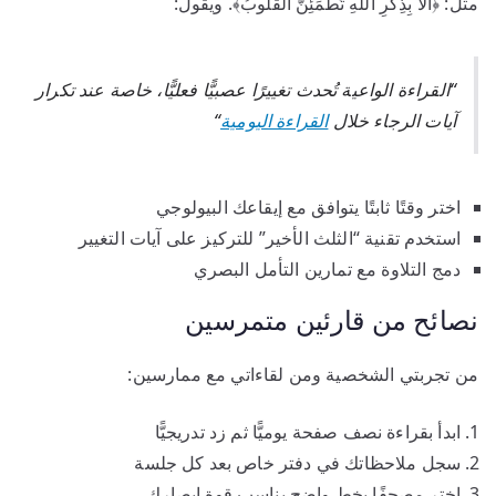
مثل: ﴿أَلَا بِذِكْرِ اللَّهِ تَطْمَئِنُّ الْقُلُوبُ﴾. ويقول:
“القراءة الواعية تُحدث تغييرًا عصبيًّا فعليًّا، خاصة عند تكرار
آيات الرجاء خلال
القراءة اليومية
“
اختر وقتًا ثابتًا يتوافق مع إيقاعك البيولوجي
استخدم تقنية “الثلث الأخير” للتركيز على آيات التغيير
دمج التلاوة مع تمارين التأمل البصري
نصائح من قارئين متمرسين
من تجربتي الشخصية ومن لقاءاتي مع ممارسين:
ابدأ بقراءة نصف صفحة يوميًّا ثم زد تدريجيًّا
سجل ملاحظاتك في دفتر خاص بعد كل جلسة
اختر مصحفًا بخط واضح يناسب قوة إبصارك