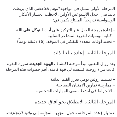
المرحلة الأولى تتمثل في مواجهة
الوهم العاطفي
الذي يربطك
بالماضي. خلال الأسبوعين الأولين، لاحظت انحسار الأفكار
الوسواسية تدريجياً. المفتاح يكمن في:
– إعادة برمجة العقل عبر التركيز على آيات
التوكل على الله
– كتابة اليوميات لتفريغ المشاعر السلبية
– تحديد أوقات محددة للتفكير في الموقف (١٥ دقيقة يومياً)
المرحلة الثانية: إعادة بناء الذات
بعد زوال التعلق، تبدأ مرحلة اكتشاف
الهوية الجديدة
. سورة البقرة
كانت مرآة روحية كشفت لي قوة كامنة. أهم خطوات هذه المرحلة:
– تصميم روتين يومي يعزز القيم الذاتية
– ممارسة تمارين الامتنان الصباحية
– الانخراط في أنشطة تنمي المهارات الشخصية
المرحلة الثالثة: الانطلاق نحو آفاق جديدة
عند بلوغ هذه المرحلة، تتحول التجربة المؤلمة إلى
وقود للإنجازات
.