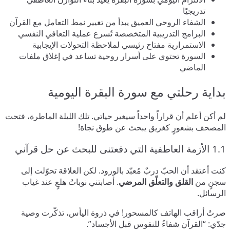
تدريجيًا
الشفاء الروحي العميق يبدأ من تغيير نمط التعامل مع القرآن
البرامج التدريبية المتخصصة تُسرع عملية التعافي النفسي
الاستمرارية مفتاح رئيسي لملاحظة التحولات الإيجابية
السورة تحتوي على أسرار روحية تساعد في إغلاق ملفات
الماضي
بداية رحلتي مع سورة البقرة اليومية
لم أكن أعلم أن قراراً واحداً سيغير حياتي. تلك الليلة الماطرة، فتحت
المصحف بشعورٍ كغريق يبحث عن طوق نجاة!
1.1 الأزمة العاطفية التي دفعتنى للبحث عن حل قرآني
كنت أعتقد أن الحبّ دربٌ مُعبّد بالورود. لكن العلاقة تحوّلت إلى
سجنٍ من
القلق والتعلّق المرضي
. أصابتني نوباتُ هلعٍ عند غياب
الرسائل.
صرتُ أراقب الهاتف كالمسحور! في ذروة اليأس، تذكّرت وصية
جدّي: “القرآن شفاءٌ للنفوس قبل الأجساد”.