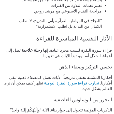
تغيير نغمات التلاوة بين الفترات
مراجعة التقدم الأسبوعي مع مرشد روحي
“النجاح في المواظبة القرآنية يأتي بالتدريج، لا تطلب
الكمال من البداية بل اطلب الاستمرارية”
الآثار النفسية المباشرة للقراءة
قراءة سورة البقرة ليست مجرد عبادة. إنها
رحلة علاجية
تصل إلى
أعماقنا. خلال أسابيع، تبدأ الآيات في تغييرنا.
تحسن التركيز وصفاء الذهن
أفكارنا المشتتة تختفي تدريجياً. الآيات تعمل كـ
مصفاة ذهنية
تنقي
أفكارنا.
تجارب قراءة سورة البقرة اليومية
تظهر كيف يمكن أن نرى
العالم بشكل جديد.
التحرر من الوساوس العاطفية
الذكريات المؤلمة تتحول إلى
حوار بناء
. الآية “وَإِلَـٰهُكُمْ إِلَـٰهٌ وَاحِدٌ”