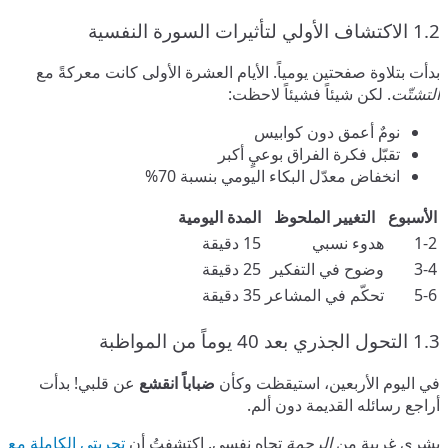
1.2 الاكتشاف الأولي لتأثيرات السورة النفسية
بدأت بتلاوة صفحتين يومياً. الأيام العشرة الأولى كانت معركةً مع
التشتّت
. لكن شيئاً فشيئاً لاحظت:
نومٌ أعمق دون كوابيس
تقبّل فكرة الفراق بوعيٍ أكبر
انخفاض معدّل البكاء اليومي بنسبة 70%
الأسبوع
التغيير الملحوظ
المدة اليومية
1-2
هدوء نسبي
15 دقيقة
3-4
وضوح في التفكير
25 دقيقة
5-6
تحكّم في المشاعر
35 دقيقة
1.3 التحول الجذري بعد 40 يوماً من المواظبة
في اليوم الأربعين، استيقظت وكأن
ضباباً انقشع
عن قلبي! بدأت
أراجع رسائله القديمة دون ألم.
بشرى غريبة من
الرحمة
تجاه نفسي. اكتشفتُ أن
تجربتي الكاملة مع