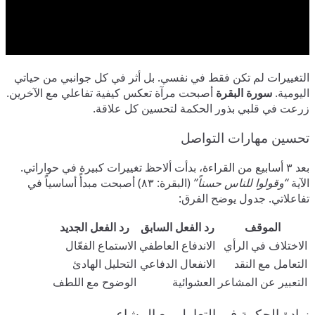
التغييرات لم تكن فقط في نفسي. بل أثر في كل جوانبي من حياتي
اليومية.
سورة البقرة
أصبحت مرآة تعكس كيفية تفاعلي مع الآخرين.
زرعت في قلبي بذور الحكمة لتحسين كل علاقة.
تحسين مهارات التواصل
بعد ٣ أسابيع من القراءة، بدأت ألاحظ تغييرات كبيرة في حواراتي.
الآية
“وقولوا للناس حسناً”
(البقرة: ٨٣) أصبحت مبدأً أساسياً في
تفاعلاتي. جدول يوضح الفرق:
الموقف
رد الفعل السابق
رد الفعل الجديد
الاختلاف في الرأي
الاندفاع العاطفي
الاستماع الفعّال
التعامل مع النقد
الانفعال الدفاعي
التحليل الهادئ
التعبير عن المشاعر
العشوائية
الوضوح مع اللطف
زيادة الحكمة في التعامل مع المشاعر