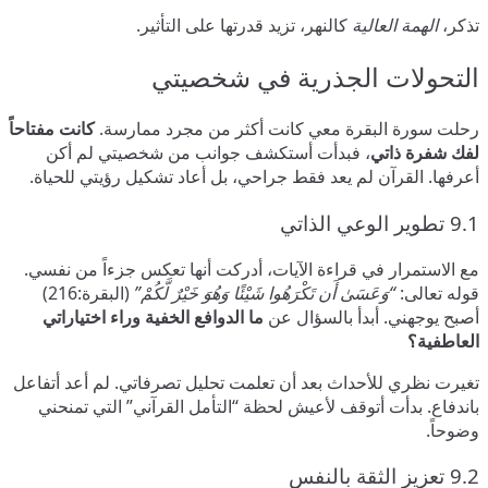
تذكر،
الهمة العالية
كالنهر، تزيد قدرتها على التأثير.
التحولات الجذرية في شخصيتي
رحلت سورة البقرة معي كانت أكثر من مجرد ممارسة.
كانت مفتاحاً
لفك شفرة ذاتي
، فبدأت أستكشف جوانب من شخصيتي لم أكن
أعرفها. القرآن لم يعد فقط جراحي، بل أعاد تشكيل رؤيتي للحياة.
9.1 تطوير الوعي الذاتي
مع الاستمرار في قراءة الآيات، أدركت أنها تعكس جزءاً من نفسي.
قوله تعالى:
“وَعَسَىٰ أَن تَكْرَهُوا شَيْئًا وَهُوَ خَيْرٌ لَّكُمْ”
(البقرة:216)
أصبح يوجهني. أبدأ بالسؤال عن
ما الدوافع الخفية وراء اختياراتي
العاطفية؟
تغيرت نظري للأحداث بعد أن تعلمت تحليل تصرفاتي. لم أعد أتفاعل
باندفاع. بدأت أتوقف لأعيش لحظة “التأمل القرآني” التي تمنحني
وضوحاً.
9.2 تعزيز الثقة بالنفس