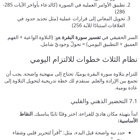
تطبيق الأوامر العملية في السورة (كالدعاء بأواخر الآيات 285-
286)
تحويل المعاني إلى قرارات عملية (مثل تحديد حدود في
العلاقات استنادًا للآية 256)
السر الحقيقي في
تفسير سورة البقرة
هو: (التلاوة الواعية + الفهم
العميق + التطبيق اليومي) = تحولٌ وجوديٌ شامل.
نظام الثلاث خطوات للالتزام اليومي
للتزام بتلاوة سورة البقرة يوميًا، تحتاج إلى منهجية واضحة. يجب أن
تجمع بين الإرادة والعلم. سنقدم لك خطة تدريجية لتحويل التلاوة إلى
عادة يومية.
7.1 التحضير الذهني والقلبي
ابدأ بتهيئة مكان هادئ للقراءة. اختر وقتًا ثابتًا يناسبك.
النقاط
الأساسية:
حدد نية واضحة قبل البدء، مثل: “أقرأ لتحرير قلبي وشفاء
روحي”.