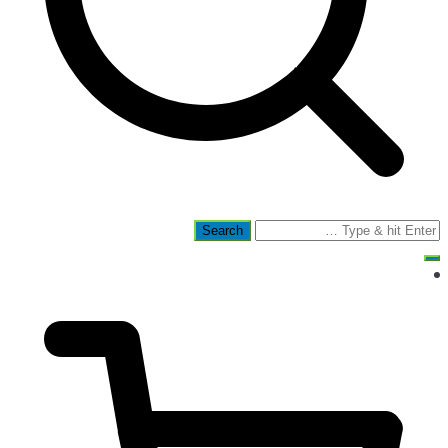
Search
for: