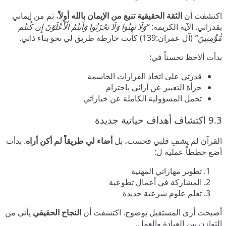
اكتشفت أن
الثقة الحقيقية تنبع من الإيمان بالله أولاً
، ثم من إيماني
بقدراتي. الآية الكريمة:
“وَلَا تَهِنُوا وَلَا تَحْزَنُوا وَأَنتُمُ الْأَعْلَوْنَ إِن كُنتُم
مُّؤْمِنِينَ”
(آل عمران:139) كانت خارطة طريق لي نحو بناء ذاتي.
بدأت ألاحظ تحسناً في:
قدرتي على اتخاذ القرارات الحاسمة
جرأة التعبير عن آرائي باحترام
تحمل المسؤولية الكاملة عن خياراتي
9.3 اكتشاف أهداف حياتية جديدة
القرآن لم يشفِ قلبي فحسب، بل
أضاء لي طريقاً لم أكن أراه
. بدأت
أضع خططاً عملية ل:
تطوير مهاراتي المهنية
المشاركة في أعمال تطوعية
تعلم علوم شرعية جديدة
أصبحت أرى المستقبل بوضوح. اكتشفت أن
النجاح الحقيقي
يأتي من
التوازن بين العبادة والعمل.