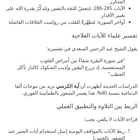
المتكرر
الآيات 285-286: مُنعشٌ للثقة بالنفس ومُذكِّرٌ بقدرة الله على
تغيير الأقدار
أواخر السورة: مُطهِّرةٌ للقلب من رواسب العلاقات الفاشلة
تفسير علماء للآيات العلاجية
يقول الشيخ عبد الرحمن السعدي في تفسيره:
“في سورة البقرة شفاءٌ من أمراض القلوب
المستعصية، إذ تزرع اليقين وتُذيب الشكوك كالنار تأكل
الحطب”
الدراسات الحديثة أظهرت أن
آية الكرسي
تزيد من موجات ألفا
الدماغية بنسبة 40%. هذا يفسر الشعور بالطمأنينة الفوري.
الربط بين التلاوة والتطبيق العملي
قراءة الآيات لا يكفي. يجب:
ربط الآيات بالمواقف اليومية (مثل استخدام آيات الصبر عند
الشعور بالحنين)