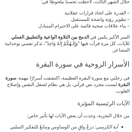
خلال الشهر الثالث، لاحظت تحسناً ملحوظاً في:
– القدرة على اتخاذ قرارات عقلانية
– تطوير رؤية واضحة للمستقبل
– بناء علاقات صحية قائمة على الاحترام المتبادل
السر الأكبر يكمن في
الدمج بين التلاوة الواعية والتطبيق العملي
للآيات. كل مرة قرأت فيها “وَإِلَـهُكُمْ إِلَهٌ وَاحِدٌ”، تذكر نفسي بوحدانية
المشاعر.
الأسرار الروحية في سورة البقرة
في رحلتي مع سورة البقرة العظيمة، اكتشفت أسرارًا مهمة.
سورة
البقرة
ليست مجرد نص قرآني. بل هي نظام لصقل النفس وإصلاح
القلوب.
الآيات الرئيسية المؤثرة
من خلال التجربة، وجدت أن بعض الآيات لها تأثير خاص:
آية الكرسي
: درعٌ واقٍ من الوساوس ومانعٌ للتفكير السلبي