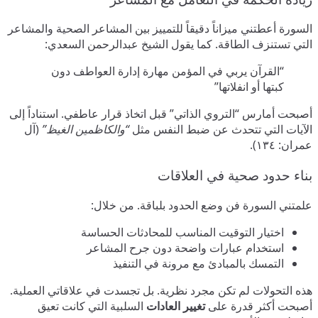
السورة أعطتني ميزاناً دقيقاً للتمييز بين المشاعر الصحية والمشاعر
التي تستنزف الطاقة. كما يقول الشيخ عبدالرحمن السعدي:
“القرآن يربي في المؤمن مهارة إدارة العواطف دون
كبتها أو انفلاتها”
أصبحت أمارس “التروي الذاتي” قبل اتخاذ قرار عاطفي. استناداً إلى
الآيات التي تتحدث عن ضبط النفس مثل
“والكاظمين الغيظ”
(آل
عمران: ١٣٤).
بناء حدود صحية في العلاقات
علمتني السورة فن وضع الحدود بلباقة. من خلال:
اختيار التوقيت المناسب للمحادثات الحساسة
استخدام عبارات واضحة دون جرح المشاعر
التمسك بالمبادئ مع مرونة في التنفيذ
هذه التحولات لم تكن مجرد نظرية. بل تجسدت في علاقاتي العملية.
أصبحت أكثر قدرة على
تغيير العادات
السلبية التي كانت تعيق