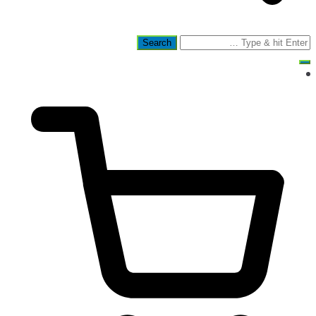
Search
for: