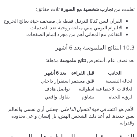
تعلمت من
تجارب شخصية مع السورة
ثلاث حقائق:
القرآن ليس كتابًا للترتيل فقط، بل
مصحف حياة
يعالج الجروح
الالتزام اليومي يبني مناعة روحية ضد الصدمات
التفاعم مع المعاني أهم من مجرد إتمام الصفحات
10.3 النتائج الملموسة بعد 6 أشهر
بعد نصف عام، أستعرض
نتائج ملموسة
مذهلة:
الجانب
قبل القراءة
بعد 6 أشهر
الحالة النفسية
قلق مستمر
استقرار داخلي
العلاقات الاجتماعية
انطوائية
تواصل هادف
الرؤية للحياة
تشاؤم
تفاؤل واقعي
الأهم هو اكتشافي
قوة التحول الداخلي
. جعلني أرى نفسي والعالم
بعين جديدة. لم أعد ذلك الشخص الهش، بل إنسان واعي بحدوده
وقدراته.
الفرق بين قبل وبعد المواظبة على السورة