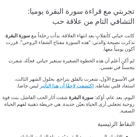
تجربتي مع قراءة سورة البقرة يوميا:
التشافي التام من علاقة حب
كانت حياتي كأنقلابٍ بعد انتهاء العلاقة. بدأت رحلةاً مع
سورة البقرة
.
تذكرت نصيحة والدتي: “هذه السورة مفتاح الشفاء الروحي”. قررت
أكون يومياً معها.
لم أكن أعلم أن هذه الخطوة الصغيرة ستغير حياتي.
فجأةً، شعرت
بتحسناً في نفسي
.
في الأسبوع الأول، شعرت بالقلق يتراجع. بحلول الشهر الثالث،
استعاد قلبي نشاطه.
اكتشفت لاحقًا أن هذا التأثير
ليس خاصا.
اليوم، بعد عام، أؤكد:
سورة البقرة
شفت آثار الحب الفاشل. بنت قوة
روحية تجعلني أرى الحياة بعيّن جديدة. هي خريطة ذهبية لفهم الحياة
الصعبة.
النقاط الرئيسية
الالتزام اليومي بسورة البقرة يُعيد بناء التوازن العاطفي