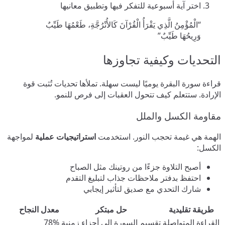
اختر آية أسبوعية للتفكر فيها وتطبيق معانيها
“الْمُؤْمِنُ الَّذِي يَقْرَأُ الْقُرْآنَ كَالأُتْرُجَّةِ، طَعْمُهَا طَيِّبٌ
وَرِيحُهَا طَيِّبٌ”
التحديات وكيفية تجاوزها
قراءة سورة البقرة يوميًا ليست سهلة. تملأها تحديات تُثبت قوة
الإرادة. ستتعلم كيف تتحول العقبات إلى فرص للنمو.
مقاومة الكسل والملل
الهمة هي غيمة تحجب النور. استخدمت
استراتيجيات عملية
لمواجهة
الكسل:
أصبح التلاوة جزءًا من روتينك مثل الصباح
احتفظ بدفتر ملاحظات جذاب لتبليغ التقدم
شارك التحدي مع صديق لتأثير إيجابي
طريقة تقليدية
حل مبتكر
معدل النجاح
القراءة المتواصلة
تقسيم السورة إلى أجزاء زمنية
78%