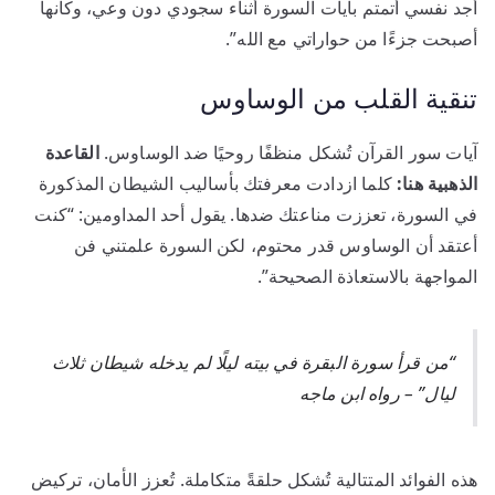
أجد نفسي أتمتم بآيات السورة أثناء سجودي دون وعي، وكأنها
أصبحت جزءًا من حواراتي مع الله”.
تنقية القلب من الوساوس
آيات سور القرآن تُشكل منظفًا روحيًا ضد الوساوس.
القاعدة
الذهبية هنا:
كلما ازدادت معرفتك بأساليب الشيطان المذكورة
في السورة، تعززت مناعتك ضدها. يقول أحد المداومين: “كنت
أعتقد أن الوساوس قدر محتوم، لكن السورة علمتني فن
المواجهة بالاستعاذة الصحيحة”.
“من قرأ سورة البقرة في بيته ليلًا لم يدخله شيطان ثلاث
ليال” – رواه ابن ماجه
هذه الفوائد المتتالية تُشكل حلقةً متكاملة. تُعزز الأمان، تركيض