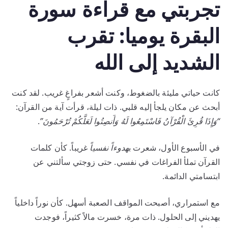
تجربتي مع قراءة سورة
البقرة يوميا: تقرب
الشديد إلى الله
كانت حياتي مليئة بالضغوط، وكنت أشعر بفراغٍ غريب. لقد كنت
أبحث عن مكان يلجأ إليه قلبي. ذات ليلة، قرأت آية من القرآن:
“وَإِذَا قُرِئَ الْقُرْآنُ فَاسْتَمِعُوا لَهُ وَأَنصِتُوا لَعَلَّكُمْ تُرْحَمُونَ”
.
في الأسبوع الأول، شعرت ب
هدوءاً نفسياً
غريباً. كأن كلمات
القرآن تملأ الفراغات في نفسي. حتى زوجتي سألتني عن
ابتسامتي الدائمة.
مع استمراري، أصبحت المواقف الصعبة أسهل. كأن نوراً داخلياً
يهديني إلى الحلول. ذات مرة، خسرت مالاً كثيراً، فوجدت