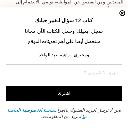
للمبتدئين ومن انقطعوا عن المواظبة، نوصي بالانضمام إلى
برنامج تأهيلي متدرج
عبر واتساب (00201555617133). يتضمن
البرنامج:
كتاب 12 سؤال لتغيير حياتك
سجل ايميلك وحمل الكتاب الآن مجانا
جدولًا زمنيًا مرنًا يتناسب مع ظروفك
تذكيرات يومية مرفقة بشرح مختصر للآيات
ستحصل أيضا على أهم تحديثات الموق
ع
جلسات تفاعلية أسبوعية للإجابة عن الاستفسارات
ومحتوى ابراهيم عبد الواحد
تذكر، الاستمرارية ليست سباقًا. إنها مشوار تحقق الفائدة كلما
خطوت بثبات. كل يوم تقرأ فيه جزءًا من السورة هو لبنة في
صرح علاقتك مع القرآن.
أسئلة شائعة حول قراءة سورة
البقرة
نحن لا نرسل البريد العشوائي! اقرأ
سياسة الخصوصية الخاصة
بنا
لمزيد من المعلومات.