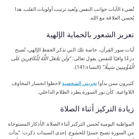
تُضيء الآيات جوانب النفس وتُعيد ترتيب أولويات القلب. هذا
يُحسن العلاقة مع الله.
تعزيز الشعور بالحماية الإلهية
آيات سور القرآن، خاصة تلك التي تذكر الحفظ الإلهي، تُصبح
درعًا واقيًا للنفس. يقول تعالى:
“وَلَن يَجْعَلَ اللَّهُ لِلْكَافِرِينَ عَلَى
الْمُؤْمِنِينَ سَبِيلًا”
(النساء:141).
كثيرون ممن بدأوا
تجربتي الشخصية
لاحظوا انحسار المخاوف
اللاواعية. كأن نور السورة يطرد الظلام الداخلي.
زيادة التركيز أثناء الصلاة
المواظبة اليومية تُحسن التركيز أثناء الصلاة. الأذكار المستوحاة
من السورة تصبح جسرًا للخشوع. إحدى السيدات ذكرت: “بدأت