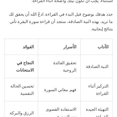
استثناءً. يجب أن تكون نيتك واضحة أثناء القراءة.
حدد هدفك بوضوح قبل البدء في القراءة. ادعُ الله أن يحقق لك
ما تريد. بهذه النية الصادقة، ستجد أن قراءة سورة البقرة تأتي
بنتائج إيجابية.
الآداب
الأسرار
الفوائد
تحقيق الفائدة
النجاح في
النية الصادقة
الروحية
الامتحانات
التركيز أثناء
تحسين الحالة
فهم معاني السورة
القراءة
النفسية
التهيئة الجيدة
الاستفادة القصوى
الرزق والبركة
للقراءة
من السورة