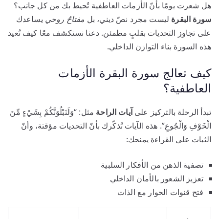
هل شعرت يومًا بأنّ الأزمات العاطفية تُحيط بك من كل جانب؟
سورة البقرة
ليست مجرد نصّ ديني، بل
مفتاحٌ روحي
يساعدك
على تجاوز التحديات بقلبٍ مطمئن. دعنا نستكشف معًا كيف تُعيد
هذه السورة بناء التوازن الداخلي.
كيف تعالج سورة البقرة الأزمات
العاطفية؟
تبدأ الرحلة بالتركيز على
آيات الراحة
مثل: “وَلَنَبْلُوَنَّكُمْ بِشَيْءٍ مِّنَ
الْخَوْفِ وَالْجُوعِ”. هذه الآيات تُذكّرك بأنّ التحديات مؤقتة، وأنّ
الثبات على القراءة يمنحك:
تصفية الذهن من الأفكار السلبية
تعزيز الشعور بالأمان الداخلي
فتح قنوات الحوار مع الذات