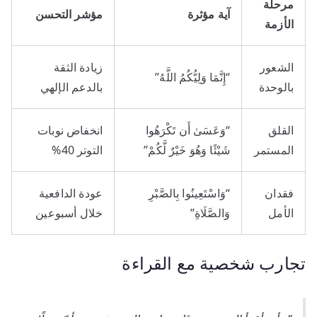
مرحلة
آية مؤثرة
مؤشر التحسن
الأزمة
الشعور
زيادة الثقة
“إِنَّمَا وَلِيُّكُمُ اللَّهُ”
بالوحدة
بالدعم الإلهي
القلق
“وَعَسَىٰ أَن تَكْرَهُوا
انخفاض نوبات
المستمر
شَيْئًا وَهُوَ خَيْرٌ لَّكُمْ”
التوتر 40%
فقدان
“وَاسْتَعِينُوا بِالصَّبْرِ
عودة الدافعية
الأمل
وَالصَّلَاةِ”
خلال أسبوعين
تجارب شخصية مع القراءة