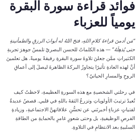
فوائد قراءة سورة البقرة
يومياً للعزباء
“مَن أدمنَ قراءةَ كلامِ اللهِ، فتحَ اللهُ له أبوابَ الرزقِ والطمأنينةِ
حتى يُذهِلَهُ”
— هذه الكلماتُ للحسن البصريّ تلمسُ جوهرَ تجربةِ
الكثيراتِ ممَّن جعلنَ تلاوةَ سورة البقرةِ رفيقةً يوميةً. هل تعلمينَ
أنَّ لهذه العادةِ تأثيرًا يتجاوزُ البركةَ الظاهرةَ ليصلَ إلى أعماقِ
الروحِ والمسارِ الحياتيّ؟
في رحلتي الشخصيةِ مع هذه السورةِ العظيمةِ، لاحظتُ كيف
تُعيدُ ترتيبَ الأولوياتِ وتزرعُ الثقةَ باللهِ في قلبي. قصصٌ عديدةٌ
لفتياتٍ عزباءٍ أخبرنَني عن تحسُّنِ علاقاتهنَّ الاجتماعيةِ، وزيادةِ
الفرصِ الوظيفيةِ، بل وحتى شعورٍ غامرٍ بالحمايةِ من الطاقةِ
السلبيةِ بعد الانتظامِ في التلاوةِ.