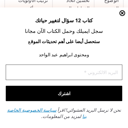
الوضوح
تحسين اتخاذ
ترتيب الأولويات
الذهني
القرارات اليومية
بسرعة أكبر
كتاب 12 سؤال لتغيير حياتك
العلاقات
زيادة القدرة على
حوارات أكثر هدوءًا
سجل ايميلك وحمل الكتاب الآن مجانا
الاجتماعية
فهم الآخرين
مع الأهل
ستحصل أيضا على أهم تحديثات الموق
ع
جربي تطبيق هذه التقنية مع آية
“وَإِذَا سَأَلَكَ عِبَادِي عَنِّي فَإِنِّي
ومحتوى ابراهيم عبد الواحد
قَرِيبٌ”
(البقرة:186). سترى كيف يُحسّن
أثر قراءة سورة البقرة
تواصلك مع ذاتك ومحيطك.
دور سورة البقرة في إبعاد
الطاقات السلبية
نحن لا نرسل البريد العشوائي! اقرأ
سياسة الخصوصية الخاصة
بنا
لمزيد من المعلومات.