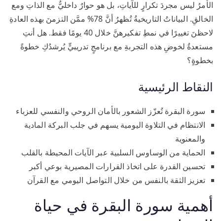
الأمرُ ليس مجردَ تكرارٍ للآياتِ، بل هو حوارٌ داخليٌّ مع الذاتِ ومع
الخالقِ. البياناتُ التاريخيةُ تُظهرُ أنَّ 78% ممَّن التزمنَ بهذه العادةِ
لاحظنَ تغييرًا في نمطِ تفكيرهنَّ خلال 40 يومًا فقط. هل أنتِ
مستعدةٌ لخوضِ هذه التجربةِ مع برنامجٍ تدريبيٍّ يُرشدُكِ خطوةً
بخطوةٍ؟
النقاط الرئيسية
سورة البقرة تُعزّز الشعور بالأمان الروحي والنفسي للعزباء
الانتظام في التلاوة اليومية يسهم في جلب البركة المادية
والمعنوية
الحماية من الوساوس السلبية عبر الآيات المحيطة بالقلب
تحسين القدرة على اتخاذ القرارات المصيرية بوعي أكبر
تعزيز الثقة بالنفس من خلال التواصل اليومي مع القرآن
أهمية سورة البقرة في حياة