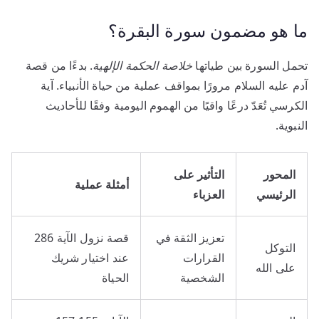
ما هو مضمون سورة البقرة؟
تحمل السورة بين طياتها
خلاصة الحكمة الإلهية
. بدءًا من قصة
آدم عليه السلام مرورًا بمواقف عملية من حياة الأنبياء. آية
الكرسي تُعَدّ درعًا واقيًا من الهموم اليومية وفقًا للأحاديث
النبوية.
المحور
التأثير على
أمثلة عملية
الرئيسي
العزباء
تعزيز الثقة في
قصة نزول الآية 286
التوكل
القرارات
عند اختيار شريك
على الله
الشخصية
الحياة