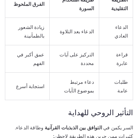
الفرق الملحوظ
التقليدية
السورة
الدعاء
زيادة الشعور
الدعاء بعد التلاوة
العادي
بالطمأنينة
قراءة
التركيز على آيات
عمق أكبر في
عابرة
محددة
الفهم
طلبات
دعاء مرتبط
استجابة أسرع
عامة
بموضوع الآيات
التأثير الروحي للهداية
السر يكمن في
التوافق بين الذبذبات القرآنية
وطاقة الدعاء.
كثيرات ممن جربن هذه الطريقة لاحظن: