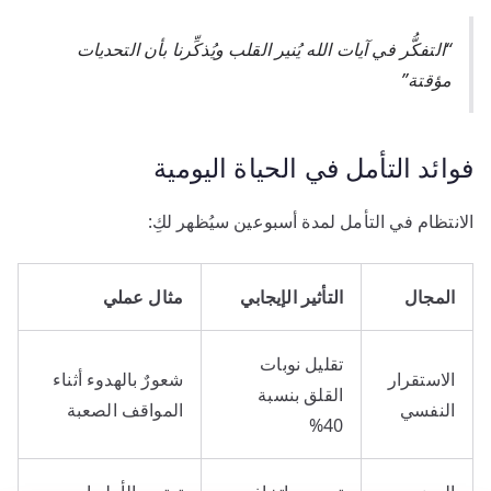
“التفكُّر في آيات الله يُنير القلب ويُذكِّرنا بأن التحديات
مؤقتة”
فوائد التأمل في الحياة اليومية
الانتظام في التأمل لمدة أسبوعين سيُظهر لكِ:
المجال
التأثير الإيجابي
مثال عملي
تقليل نوبات
الاستقرار
شعورٌ بالهدوء أثناء
القلق بنسبة
النفسي
المواقف الصعبة
40%