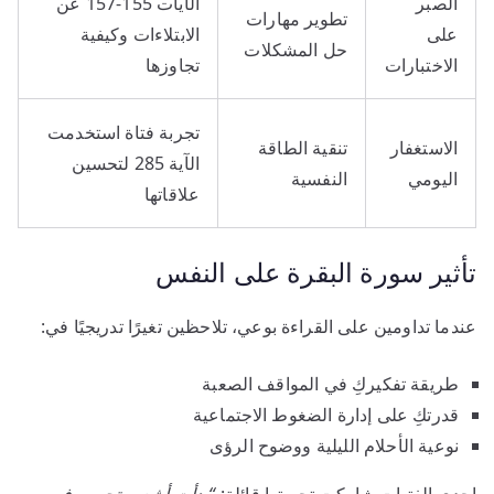
الصبر
الآيات 155-157 عن
تطوير مهارات
على
الابتلاءات وكيفية
حل المشكلات
الاختبارات
تجاوزها
تجربة فتاة استخدمت
الاستغفار
تنقية الطاقة
الآية 285 لتحسين
اليومي
النفسية
علاقاتها
تأثير سورة البقرة على النفس
عندما تداومين على القراءة بوعي، تلاحظين تغيرًا تدريجيًا في:
طريقة تفكيركِ في المواقف الصعبة
قدرتكِ على إدارة الضغوط الاجتماعية
نوعية الأحلام الليلية ووضوح الرؤى
إحدى الفتيات شاركت تجربتها قائلة:
“بدأت أشعر بتحسن في