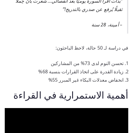
“بدأت أقرأ السورة يوميًا بعد انفصالي… شعرت بأنّ حِملًا
ثقيلًا يُرفع عن صدري بالتدريج!”
– أمينة، 28 سنة
في دراسة لـ 50 حالة، لاحظ الباحثون:
تحسن النوم لدى 73% من المشاركين
زيادة القدرة على اتخاذ القرارات بنسبة 68%
انخفاض معدلات البكاء غير المبرر 55%
أهمية الاستمرارية في القراءة