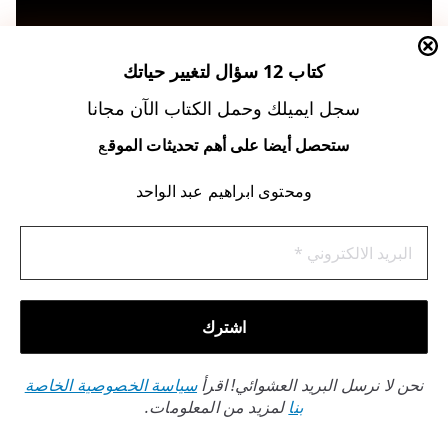
كتاب 12 سؤال لتغيير حياتك
سجل ايميلك وحمل الكتاب الآن مجانا
ستحصل أيضا على أهم تحديثات الموق
ع
ومحتوى ابراهيم عبد الواحد
الالتزام بخطة مدروسة هو السر الأساسي لتحقيق أهدافك
الروحانية مع سورة البقرة. نقدم لك هنا
خريطة طريق مفصلة
تجمع بين التنظيم الزمني والأدعية المؤثرة. هذا يضمن لك
استخراج كنوز هذه التجربة بأعلى قدر من الفعالية.
جدول زمني مقترح لمدة 40 يوم
قسّم السورة إلى أجزاء يومية تتناسب مع ظروفك. مراعاة هذه
نحن لا نرسل البريد العشوائي! اقرأ
سياسة الخصوصية الخاصة
بنا
لمزيد من المعلومات.
النقاط الأساسية ضرورية: