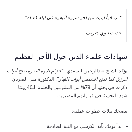
“من قرأ آيتين من آخر سورة البقرة في ليلة كفتاه”
حديث نبوي شريف
شهادات علماء الدين حول الأجر العظيم
يؤكد الشيخ عبدالرحمن السعدي:
“التزام تلاوة البقرة يفتح أبواب
الرزق كما تفتح الشمس أبواب النهار”
. الدكتورة منى الضويان
ذكرت في بحثها أن 78% من الملتزمين بالختمة الـ40 يومًا
شهدوا تحسنًا في قراراتهم المصيرية.
ننصحك بثلاث خطوات عملية:
ابدأ يومك بآية الكرسي مع النية الصادقة