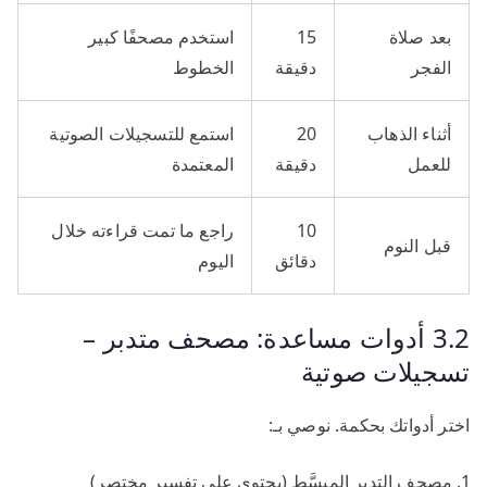
بعد صلاة
15
استخدم مصحفًا كبير
الفجر
دقيقة
الخطوط
أثناء الذهاب
20
استمع للتسجيلات الصوتية
للعمل
دقيقة
المعتمدة
10
راجع ما تمت قراءته خلال
قبل النوم
دقائق
اليوم
3.2 أدوات مساعدة: مصحف متدبر –
تسجيلات صوتية
اختر أدواتك بحكمة. نوصي بـ:
مصحف التدبر المبسَّط (يحتوي على تفسير مختصر)