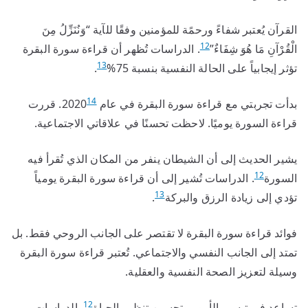
القرآن يُعتبر شفاءً ورحمًة للمؤمنين وفقًا للآية “وَنُنَزِّلُ مِنَ
12
الْقُرْآنِ مَا هُوَ شِفَاءٌ”
. الدراسات تُظهر أن قراءة سورة البقرة
13
تؤثر إيجابياً على الحالة النفسية بنسبة 75%
.
14
بدأت تجربتي مع قراءة سورة البقرة في عام 2020
. قررت
قراءة السورة يوميًا. لاحظت تحسنًا في علاقاتي الاجتماعية.
يشير الحديث إلى أن الشيطان ينفر من المكان الذي تُقرأ فيه
12
السورة
. الدراسات تُشير إلى أن قراءة سورة البقرة يومياً
13
تؤدي إلى زيادة الرزق والبركة
.
فوائد قراءة سورة البقرة لا تقتصر على الجانب الروحي فقط. بل
تمتد إلى الجانب النفسي والاجتماعي. تُعتبر قراءة سورة البقرة
وسيلة لتعزيز الصحة النفسية والعقلية.
12
تساعد في تيسير الأمور وتحسين تنظيم الحياة
. الدراسات