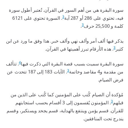
سورة البقرة هي من أهم السور في القرآن. تُعتبر أطول سورة
3
فيه، تحتوي على 286 أو 287 آية
. السورة تحتوي على 6121
3
كلمة و 25,500 حرف
.
يذكر فيها ألف أمر وألف نهي وألف خبر. هذا وفق ما ورد عن ابن
3
كثير
. هذه الأرقام تبرز أهميتها في القرآن.
4
سورة البقرة سميت بسبب قصة البقرة التي ذكرت فيها
. تتألف
3
من مقدمة و4 مقاصد وخاتمة
. الآيات 183 إلى 187 تتحدث عن
فرض الصيام.
مُؤكدة أن الصيام كُتب على المؤمنين كما كُتب على الذين من
3
قبلهم
. المؤمنون يُقسمون إلى 3 أقسام بحسب استجابتهم
للقرآن. قسم يؤمن وينتفع بالهداية، قسم يجحد ويستكبر، وقسم
يندرج تحت المنافقين.