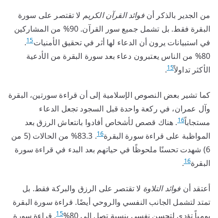
من الجدير بالذكر أن
فوائد القرآن الكريم
لا تقتصر على سورة
البقرة فقط. بل تشمل جميع سور القرآن. 90% من المشاركين
15
في استبيانات يرون أن الدعاء لها أثر في تحقيق الأمنيات
.
80% من الناس يعتبرون دعاء بعد سورة البقرة من الأدعية
15
الأكثر تداولاً
.
كما تشير بعض النصوص الإسلامية إلى أن قراءة سورتين، البقرة
وآل عمران، في ركعة واحدة قبل السجود تجعل الدعاء
16
مستجاباً
. هناك قصص لأشخاص أفادوا بانتعاش الرزق بعد
16
المواظبة على قراءة سورة البقرة
. 83.3% من الحالات (5 من
6) شهدت تحسنًا ملحوظًا في حياتهم بعد البدء في قراءة سورة
16
البقرة
.
أعتقد أن
فوائد التلاوة
لا تقتصر على الرزق والبركة فقط. بل
تمتد لتشمل الجانب النفسي والروحي أيضًا. قراءة سورة البقرة
15
يومياً تؤدي لتحسن نفسي بنسبة تصل إلى 80%
. قراءة سورة