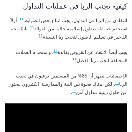
كيفية تجنب الربا في عمليات التداول
11
للتفادي من الربا في التداول، يجب اتباع بعض الضوابط
. أولاً،
11
استخدم حسابات تداول إسلامية خالية من الفوائد
. ثانيًا، تجنب
11
التأخير في تسليم الأصول لتجنب
ربا
النسيئة
.
11
يجب أيضاً الابتعاد عن القروض بفائدة
. واستخدام العملات
11
المختلفة لتجنب
ربا
الفضل
.
الإحصائيات تظهر أن 85% من المسلمين يرغبون في تجنب
11
الربا
. لكن، هناك فجوة بين النية والممارسة. الكثيرون يبحثون
11
عن حلول دينية لتداول آمن
.