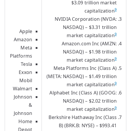
$3.09 trillion market
9
capitalization
NVIDIA Corporation (NVDA:
NASDAQ) – $3.31 trillion
Apple
9
market capitalization
Amazon
Amazon.com Inc (AMZN:
Meta
NASDAQ) – $1.98 trillion
Platforms
9
market capitalization
Tesla
Meta Platforms Inc (Class A)
Exxon
(META: NASDAQ) – $1.49 trillion
Mobil
9
market capitalization
Walmart
Alphabet Inc (Class A) (GOOG:
Johnson
NASDAQ) – $2.02 trillion
&
9
market capitalization
Johnson
Berkshire Hathaway Inc (Class
Home
B) (BRK.B: NYSE) – $993.41
Depot