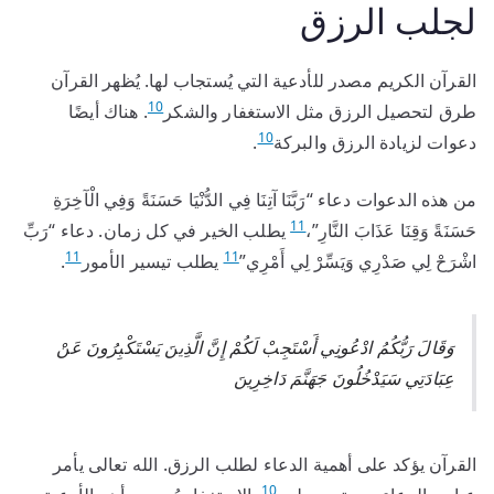
لجلب الرزق
القرآن الكريم مصدر للأدعية التي يُستجاب لها. يُظهر القرآن
10
طرق لتحصيل الرزق مثل الاستغفار والشكر
. هناك أيضًا
10
دعوات لزيادة الرزق والبركة
.
من هذه الدعوات دعاء “رَبَّنَا آتِنَا فِي الدُّنْيَا حَسَنَةً وَفِي الْآخِرَةِ
11
حَسَنَةً وَقِنَا عَذَابَ النَّارِ”،
يطلب الخير في كل زمان. دعاء “رَبِّ
11
11
اشْرَحْ لِي صَدْرِي وَيَسِّرْ لِي أَمْرِي”
يطلب تيسير الأمور
.
وَقَالَ رَبُّكُمُ ادْعُونِي أَسْتَجِبْ لَكُمْ إِنَّ الَّذِينَ يَسْتَكْبِرُونَ عَنْ
عِبَادَتِي سَيَدْخُلُونَ جَهَنَّمَ دَاخِرِينَ
القرآن يؤكد على أهمية الدعاء لطلب الرزق. الله تعالى يأمر
10