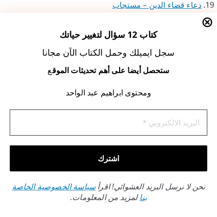
دعاء قضاء الدين – مستجاب
دعاء قضاء الدين – موضوع
أدعية لتحصيل الرزق والغنى وقضاء الدين – الإسلام سؤال
كتاب 12 سؤال لتغيير حياتك
وجواب
سجل ايميلك وحمل الكتاب الآن مجانا
أذكار تجلب الرزق – موضوع
ستحصل أيضا على أهم تحديثات الموق
ع
أذكار الصباح للرزق والمال الكثير.. 20 دعاء يحفظك من الفقر
– صدى البلد
ومحتوى ابراهيم عبد الواحد
دعاء الرزق – مستجاب
الأدعية المستجابة، والأوقات التي يتحرى فيها المسلم الدعاء
ماذا أفعل لجلب الرزق – موضوع
5 أسباب لفتح أبواب الرزق والبركة في تجارتك – مدونة
فاتورة
دعاء طلب الرزق وأفضل أدعية طلب الرزق من الله
نحن لا نرسل البريد العشوائي! اقرأ
سياسة الخصوصية الخاصة
بنا
لمزيد من المعلومات.