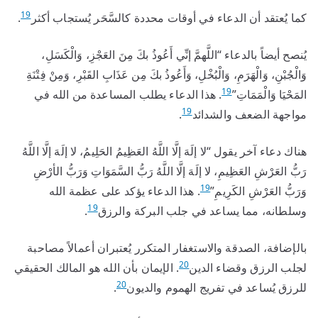
19
كما يُعتقد أن الدعاء في أوقات محددة كالسَّحَر يُستجاب أكثر
.
يُنصح أيضاً بالدعاء “اللَّهمَّ إنِّي أَعُوذُ بكَ مِنَ العَجْزِ، وَالْكَسَلِ،
وَالْجُبْنِ، وَالْهَرَمِ، وَالْبُخْلِ، وَأَعُوذُ بكَ مِن عَذَابِ القَبْرِ، وَمِنْ فِتْنَةِ
19
المَحْيَا وَالْمَمَاتِ”
. هذا الدعاء يطلب المساعدة من الله في
19
مواجهة الضعف والشدائد
.
هناك دعاء آخر يقول “لا إلَهَ إلَّا اللَّهُ العَظِيمُ الحَلِيمُ، لا إلَهَ إلَّا اللَّهُ
رَبُّ العَرْشِ العَظِيمِ، لا إلَهَ إلَّا اللَّهُ رَبُّ السَّمَوَاتِ وَرَبُّ الأرْضِ
19
وَرَبُّ العَرْشِ الكَرِيمِ”
. هذا الدعاء يؤكد على عظمة الله
19
وسلطانه، مما يساعد في جلب البركة والرزق
.
بالإضافة، الصدقة والاستغفار المتكرر يُعتبران أعمالاً مصاحبة
20
لجلب الرزق وقضاء الدين
. الإيمان بأن الله هو المالك الحقيقي
20
للرزق يُساعد في تفريج الهموم والديون
.