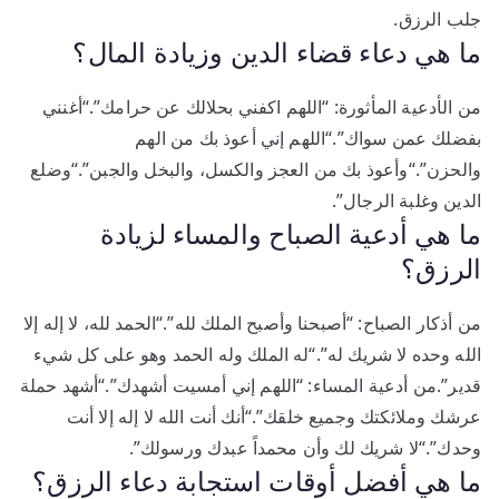
جلب الرزق.
ما هي دعاء قضاء الدين وزيادة المال؟
من الأدعية المأثورة: “اللهم اكفني بحلالك عن حرامك”.“أغنني
بفضلك عمن سواك”.“اللهم إني أعوذ بك من الهم
والحزن”.“وأعوذ بك من العجز والكسل، والبخل والجبن”.“وضلع
الدين وغلبة الرجال”.
ما هي أدعية الصباح والمساء لزيادة
الرزق؟
من أذكار الصباح: “أصبحنا وأصبح الملك لله”.“الحمد لله، لا إله إلا
الله وحده لا شريك له”.“له الملك وله الحمد وهو على كل شيء
قدير”.من أدعية المساء: “اللهم إني أمسيت أشهدك”.“أشهد حملة
عرشك وملائكتك وجميع خلقك”.“أنك أنت الله لا إله إلا أنت
وحدك”.“لا شريك لك وأن محمداً عبدك ورسولك”.
ما هي أفضل أوقات استجابة دعاء الرزق؟