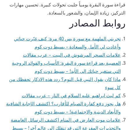
قراءة سورة البقرة يومياً جلبت تحولات كبيرة. تحسين مهارات
التركيز، زيادة الإيمان، والشعور بالسعادة.
روابط المصادر
تجربتي الملهمة مع سورة يس 40 مرة: كيف غيّرت حياتي
وأعادت لي الأمل والسعادة – بسيط دوت كوم
علامات السحر المرشوش في البيت – عرب مقالات
العصبية بعد قراءة سورة البقرة: الأسباب والفوائد الروحية
التي ستغير حياتك إلى الأبد! – بسيط دوت كوم
ماذا كان يقول النبي قبل النوم؟ ردد هذه الاذكار تحفظك من
كل سوء
كم لبث ابراهيم عليه السلام في النار – عرب مقالات
هل يجوز دفع كفارة الصيام للأقارب؟ اكتشف الإجابة الشافية
والأبعاد الدينية والاجتماعية! – بسيط دوت كوم
علامات موت العارض في المنام اكتشف الرسائل الغامضة
والتحذيرات المفزعة التي قد تنقلك إلى عالم آخر! – بسيط