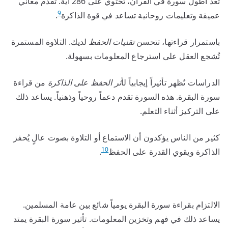
تعد أطول سورة في القرآن، تحتوي على 286 آية. تُقدم معاني
9
عميقة وتعليمات روحانية تساعد في قوة الذاكرة
.
باستمرار قراءتها، تتحسن
تقنيات الحفظ
لديك. التلاوة المستمرة
تُشجع العقل على استرجاع المعلومات بسهولة.
الدراسات تُظهر تأثيراً إيجابياً لأ
ثر الحفظ على الذاكرة
من قراءة
سورة البقرة. هذه السورة تقدم دعماً روحياً وذهنياً. يساعد ذلك
على التركيز أثناء التعلم.
كثير من الناس يؤكدون أن الاستماع أو التلاوة بصوت عالٍ يُحفز
10
الذاكرة ويقوي القدرة على الحفظ
.
الالتزام بقراءة سورة البقرة يومياً شائع بين عامة المسلمين.
يساعد ذلك في فهم وتخزين المعلومات. تأثير سورة البقرة يمتد