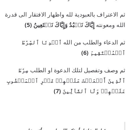
ثم الاعتراف بالعبودية لله واظهار الافتقار الى قدرة
الله ومعونته
إِيَّاكَ نَعۡبُدُ وَإِيَّاكَ نَسۡتَعِينُ
(5)
ثم الدعاء والطلب من الله
ٱهۡدِنَا
ٱلصِّرَٰطَ
ٱلۡمُسۡتَقِيمَ
(6)
ثم وصف وتفصيل لتلك الدعوة او الطلب
صِرَٰطَ
ٱلَّذِينَ أَنۡعَمۡتَ
عَلَيۡهِمۡ غَيۡرِ ٱلۡمَغۡضُوبِ
عَلَيۡهِمۡ
وَلَا ٱلضَّآلِّينَ
(7)