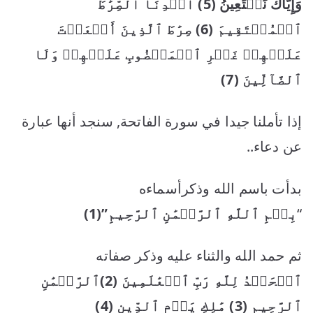
وَإِيَّاكَ نَسۡتَعِينُ
(5)
ٱهۡدِنَا
ٱلصِّرَٰطَ
ٱلۡمُسۡتَقِيمَ
(6)
صِرَٰطَ ٱلَّذِينَ أَنۡعَمۡتَ
عَلَيۡهِمۡ غَيۡرِ ٱلۡمَغۡضُوبِ عَلَيۡهِمۡ
وَلَا
ٱلضَّآلِّينَ
(7)
إذا تأملنا جيدا في سورة الفاتحة, سنجد أنها عبارة
عن دعاء..
بدأت باسم الله وذكرأسماءه
“
بِسۡمِ ٱللَّهِ ٱلرَّحۡمَٰنِ ٱلرَّحِيمِ”
(1)
ثم حمد الله والثناء عليه وذكر صفاته
ٱلۡحَمۡدُ لِلَّهِ رَبِّ ٱلۡعَٰلَمِينَ
(2)
ٱلرَّحۡمَٰنِ
ٱلرَّحِيمِ
(3)
مَٰلِكِ يَوۡمِ ٱلدِّينِ
(4)