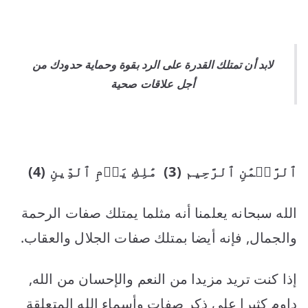
لابد أن تمتلك القدرة على الرد بقوة وحماية حدودك من
أجل علاقات صحية
ٱلرَّحۡمَٰنِ ٱلرَّحِيم
(3)
مَٰلِكِ يَوۡمِ ٱلدِّينِ
(4)
الله سبحانه يعلمنا أنه مثلما يمتلك صفات الرحمة
والجمال, فإنه أيضا بمتلك صفات الجلال والعقاب.
إذا كنت تريد مزيدا من النعم والإحسان من الله,
داوم كثيرا على ذكر صفات وأسماء الله المتعلقة