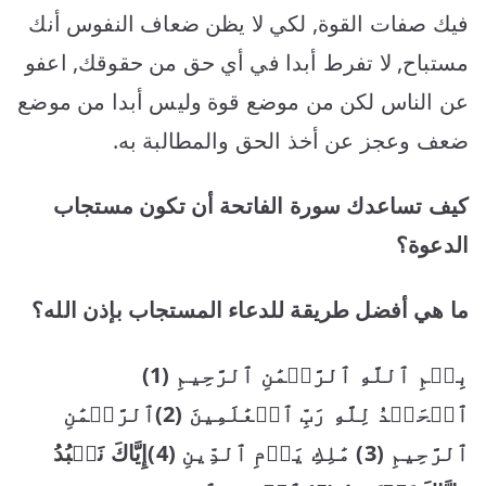
فيك صفات القوة, لكي لا يظن ضعاف النفوس أنك
مستباح, لا تفرط أبدا في أي حق من حقوقك, اعفو
عن الناس لكن من موضع قوة وليس أبدا من موضع
ضعف وعجز عن أخذ الحق والمطالبة به.
كيف تساعدك سورة الفاتحة أن تكون مستجاب
الدعوة؟
ما هي أفضل طريقة للدعاء المستجاب بإذن الله؟
بِسۡمِ ٱللَّهِ ٱلرَّحۡمَٰنِ ٱلرَّحِيمِ
(1)
ٱلۡحَمۡدُ لِلَّهِ رَبِّ ٱلۡعَٰلَمِينَ
(2)
ٱلرَّحۡمَٰنِ
ٱلرَّحِيمِ
(3)
مَٰلِكِ يَوۡمِ ٱلدِّينِ
(4)
إِيَّاكَ نَعۡبُدُ