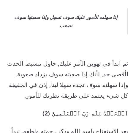
إذا سهلت الأمور عليك سوف تسهل وإذا صعبتها سوف
تصعب
ثم ابدأ في تهوين الأمر عليك, حاول تبسيط الحدث
لأقصى حد, لأنك إذا صعبته سوف يزداد صعوبة,
وإذا سهلته سوف تجده سهلا لينا, إذن في الحقيقة
كل شيء يعتمد على طريقة نظرتك للأمور.
ٱلۡحَمۡدُ لِلَّهِ رَبِّ ٱلۡعَٰلَمِينَ
(2)
بعد الاستفتاح باسم الله وذكر رحمته ولطفه, نبدأ