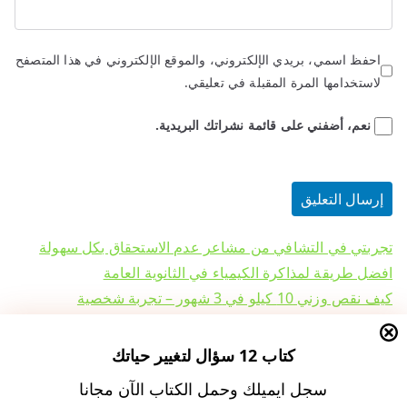
احفظ اسمي، بريدي الإلكتروني، والموقع الإلكتروني في هذا المتصفح
لاستخدامها المرة المقبلة في تعليقي.
نعم، أضفني على قائمة نشراتك البريدية.
تجربتي في التشافي من مشاعر عدم الاستحقاق بكل سهولة
افضل طريقة لمذاكرة الكيمياء في الثانوية العامة
كيف نقص وزني 10 كيلو في 3 شهور – تجربة شخصية
تجربتي في قراءة سورة البقرة يوميا والمعجزات التي حدثت لي
الالتزام بسورة البقرة في السفر والترحال وتأثيرها النفسي –
كتاب 12 سؤال لتغيير حياتك
لتحسين الصحة النفسية
سجل ايميلك وحمل الكتاب الآن مجانا