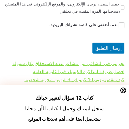
احفظ اسمي، بريدي الإلكتروني، والموقع الإلكتروني في هذا المتصفح
لاستخدامها المرة المقبلة في تعليقي.
نعم، أضفني على قائمة نشراتك البريدية.
تجربتي في التشافي من مشاعر عدم الاستحقاق بكل سهولة
افضل طريقة لمذاكرة الكيمياء في الثانوية العامة
كيف نقص وزني 10 كيلو في 3 شهور – تجربة شخصية
تجربتي في قراءة سورة البقرة يوميا والمعجزات التي حدثت لي
الالتزام بسورة البقرة في السفر والترحال وتأثيرها النفسي –
كتاب 12 سؤال لتغيير حياتك
لتحسين الصحة النفسية
سجل ايميلك وحمل الكتاب الآن مجانا
ستحصل أيضا على أهم تحديثات الموق
ع
اسرار زيادة الرزق وجلب المال