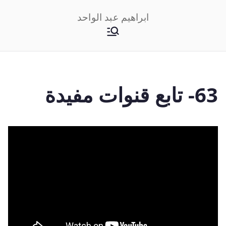
خطى
ابراهيم عبد الواحد
لى
لمحتوى
63- تابع قنوات مفيدة