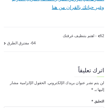
وغير حياتك بالقران من هنا
تصفّح
62- اهتم بتنظيف غرفتك
64- مفترق الطرق
المقالات
اترك تعليقاً
لن يتم نشر عنوان بريدك الإلكتروني.
الحقول الإلزامية مشار
إليها بـ
*
التعليق
*