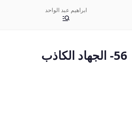
خطى
ابراهيم عبد الواحد
لى
لمحتوى
56- الجهاد الكاذب