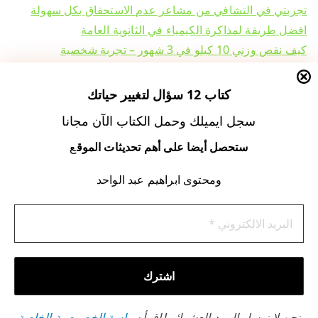
تجربتي في التشافي من مشاعر عدم الاستحقاق بكل سهولة
افضل طريقة لمذاكرة الكيمياء في الثانوية العامة
كيف نقص وزني 10 كيلو في 3 شهور – تجربة شخصية
تجربتي في قراءة سورة البقرة يوميا والمعجزات التي حدثت لي
الالتزام بسورة البقرة في السفر والترحال وتأثيرها النفسي –
كتاب 12 سؤال لتغيير حياتك
لتحسين الصحة النفسية
سجل ايميلك وحمل الكتاب الآن مجانا
ستحصل أيضا على أهم تحديثات الموق
ع
اسرار زيادة الرزق وجلب المال
تجارب شخصية لتحسين حياتي
ومحتوى ابراهيم عبد الواحد
تدريس الكيمياء وطرق المذاكرة الفعالة
تطوير الذات وتحسين جودة الحياة
قصتي مع قراءة سورة البقرة يوميا
مقالات قديمة
نحن لا نرسل البريد العشوائي! اقرأ
سياسة الخصوصية الخاصة