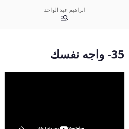
خطى
ابراهيم عبد الواحد
لى
لمحتوى
35- واجه نفسك