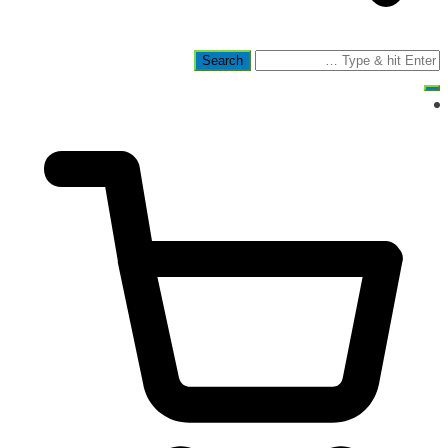
Search
for: