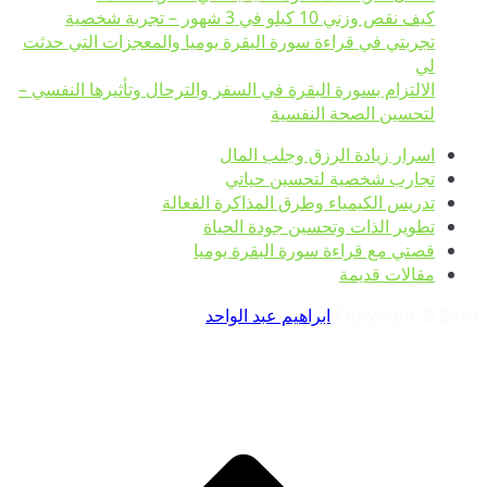
كيف نقص وزني 10 كيلو في 3 شهور – تجربة شخصية
تجربتي في قراءة سورة البقرة يوميا والمعجزات التي حدثت
لي
الالتزام بسورة البقرة في السفر والترحال وتأثيرها النفسي –
لتحسين الصحة النفسية
اسرار زيادة الرزق وجلب المال
تجارب شخصية لتحسين حياتي
تدريس الكيمياء وطرق المذاكرة الفعالة
تطوير الذات وتحسين جودة الحياة
قصتي مع قراءة سورة البقرة يوميا
مقالات قديمة
Copyright © 2026
ابراهيم عبد الواحد
.
تم
لل