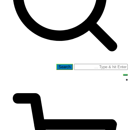
Search
for: