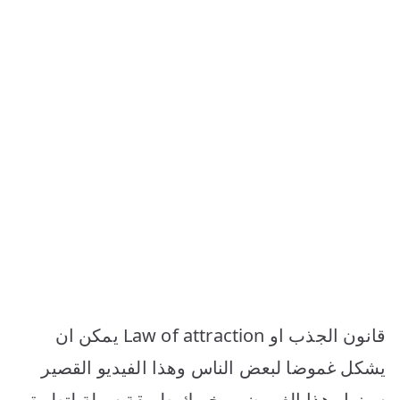
قانون الجذب او Law of attraction يمكن ان
يشكل غموضا لبعض الناس وهذا الفيديو القصير
سيزيل هذا الغموض ويخبرك طريقة سهلة لتطبيق