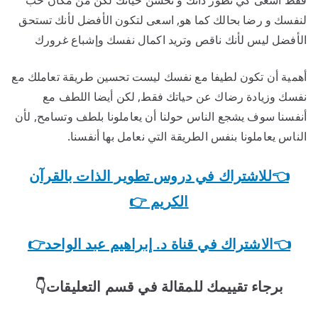
فقط اسعى كي تطور ذاتك و تحسن حياتك لكن من مكان حب
لنفسك و رضا بحالك كما هو, اسعى لتكون الأفضل لأنك تستحق
الأفضل ليس لأنك ناقص وتريد اكمال نفسك وإشباع غرورك
أهمية أن تكون لطيفا مع نفسك ليست تحسين طريقة تعاملك مع
نفسك وزيادة رضاك عن حياتك فقط, لكن أيضا اللطف مع
أنفسنا سوف يشجع الناس حولنا أن يعاملونا بلطف وتسامح, لأن
الناس يعاملونا بنفس الطريقة التي نعامل بها أنفسنا.
👈للاشتراك في دروس تطوير الذات بالقرآن
الكريم 👉
👈الاشتراك في قناة د. إبراهيم عبد الواحد👉
برجاء تقييمك للمقالة في قسم التعليقات👇