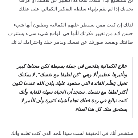
لن تستطيع أبدا امتلاك شجاعة التعبير عن نفسك او الرضا
بحياتك إذا لم تقم بإنهاء سلطة التفكير الكمالي على عقلك
لذلك إن كنت ممن تسيطر عليهم الكمالية ويظنون أنها شيء
حسن لابد من تغيير فكرتك لأنها في الواقع شيء سيء يستنزف
طاقتك ويفسد صورتك عن نفسك ويدمر حبك واحترامك لذاتك
علاج الكمالية يتلخص في جملة بسيطة لكن معناها كبير
وتأثيرها عظيم ألا وهي “كن لطيفا مع نفسك”, لا يمكنك
تخيل عِظَم الفائدة التي ستعود عليك بإذن الله عندما تكون
أكثر لطفا مع نفسك, ستجد أن الحياة سهلة للغاية وأنك
كنت تبالغ في ردة فعلك تجاه أشياء كثيرة وأن الأمر لا
يستحق منك كل هذا العناء
ستشعر أنك في الحقيقة لست سيئا للحد الذي كنت تظنه وأنك