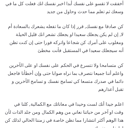
أخفقت لا تقسو على نفسك أبدا اخبر نفسك انك فعلت كل ما في
وسعك ثم تعلم مما حدث وحاول من جديد
كن صادقا مع نفسك, قرر إذا كان ما تفعله يشعرك بالسعادة أم
لا, إن لم يكن يجعلك سعيدا او يجعلك تشعر انك قليل الحيلة
ومغلوب على أمرك كن شجاعا واتركه فورا حتى إن كنت تظن
أنه سيجعلك سعيدا في المستقبل فأنت مخطئ
كن متسامحا ولا تتسرع في الحكم على نفسك او على الآخرين
واعلم أننا جميعا نتصرف بما نراه صوابا حتى وإن أخطأنا فاجعل
دائما في صدرك متسعا كي تسامح نفسك و تسامح الآخرين و
تقبل أعذارهم
اعلم جيدا أنك لست وحيدا في معاناتك مع الكمالية, كلنا في
وقت او آخر من حياتنا نعاني من وهم الكمال ومن جلد الذات لأن
هذا الوهم أكثر انتشارا مما تظن خاصة في زمننا الحالي لذلك كن