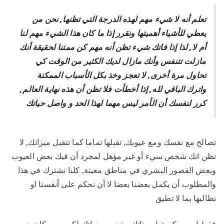
تعلم أنه لا شيء مهم لهذه الدرجة التي تظنها, نحن من
يعطي للأشياء أهميتها ونقرر إذا ما كان هذا الشيء مهم لنا
أم لا, لذا إذا فاتك شيء تظن أنه مهم كن ممتنا لحقيقة أنك
مازلت تتنفس وأنك مازال لديك الكثير من الوقت كي
تحاول مرة أخرى, لا تعجز وخذ بكل الأسباب الممكنة
واترك الباقي لله, إذا أخطأت فلا تظن أن هذه نهاية العالم,
كرر لنفسك أن الأمر ليس مهما لهذا الحد و واصل حياتك
تصالح مع نفسك ومع عيوبك, تقبلها تماما كما تتقبل ميزاتك, لا
تظن انك شخص سيء أو غير مؤهل لمجرد أن فيك بعض العيوب
وبعض القصور البشري في مناطق معينة, كلنا نشترك في هذا
والمطلوب أن يكمل بعضنا بعضا لا أن نحكم على أنفسنا او
نطالبها بما لا تطيق