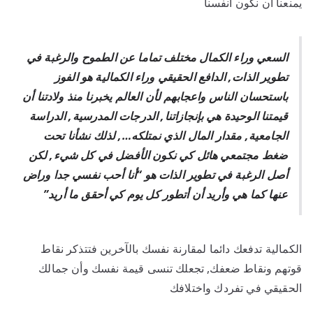
يمنعنا أن نكون أنفسنا
السعي وراء الكمال مختلف تماما عن الطموح والرغبة في
تطوير الذات, الدافع الحقيقي وراء الكمالية هو الفوز
باستحسان الناس واعجابهم لأن العالم يخبرنا منذ ولادتنا أن
قيمتنا الوحيدة هي بإنجازاتنا, الدرجات المدرسية, الدراسة
الجامعية, مقدار المال الذي نمتلكه…, لذلك نشأنا تحت
ضغط مجتمعي هائل كي نكون الأفضل في كل شيء, لكن
أصل الرغبة في تطوير الذات هو “أنا أحب نفسي جدا وراض
عنها كما هي وأريد أن أتطور كل يوم كي أحقق ما أريد”
الكمالية تدفعك دائما لمقارنة نفسك بالآخرين فتتذكر نقاط
قوتهم ونقاط ضعفك, تجعلك تنسى قيمة نفسك وأن جمالك
الحقيقي في تفردك واختلافك