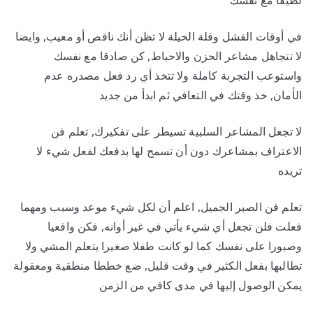
لطيفا مع نفسك
في أوقات الفشل وقلة الحيلة لا تظن أنك ناقص أو معيب, وايضا
لا تتجاهل مشاعر الحزن والاحباط, كن صادقا مع نفسك
واستوعب التجربة كاملة ولا تتخذ أي رد فعل مصدره عدم
الأمان, خذ وقتك في التعافي ثم ابدأ من جديد
لا تجعل المشاعر السلبية تسيطر على تفكيرك, تعلم فن
الاعتراف بمشاعرك دون أن تسمح لها بدفعك لفعل شيء لا
تريده
تعلم فن الصبر الجميل, اعلم أن لكل شيء موعد وسبب ومهما
فعلت فلن تجعل أي شيء يأتي في غير أوانه, فكن واقعيا
وصبورا على نفسك كما لو كانت طفلا صغيرا يتعلم المشي ولا
تطالبها بفعل الكثير في وقت قليل, ضع خططا منطقية ومعقولة
يمكن الوصول إليها في مدى كافي من الزمن