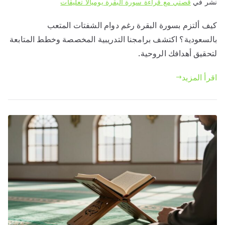
على
نشر في
قصتي مع قراءة سورة البقرة يوميا
لا تعليقات
كيف
كيف ألتزم بسورة البقرة رغم دوام الشفتات المتعب
ألتزم
بالسعودية؟ اكتشف برامجنا التدريبية المخصصة وخطط المتابعة
بسورة
البقرة
لتحقيق أهدافك الروحية.
رغم
اقرأ المزيد
دوام
الشفتات
المتعب