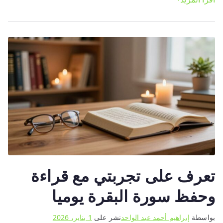
في
وقت
قصير
–
خطة
حفظ
متقنة
تعرف على تجربتي مع قراءة
وحفظ سورة البقرة يوميا
بواسطة
إبراهيم أحمد عبد الواحد
نشر على
1 يناير، 2026