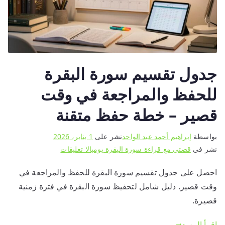
جدول تقسيم سورة البقرة
للحفظ والمراجعة في وقت
قصير – خطة حفظ متقنة
بواسطة
إبراهيم أحمد عبد الواحد
نشر على
1 يناير، 2026
على
نشر في
قصتي مع قراءة سورة البقرة يوميا
لا تعليقات
جدول
احصل على جدول تقسيم سورة البقرة للحفظ والمراجعة في
تقسيم
وقت قصير. دليل شامل لتحفيظ سورة البقرة في فترة زمنية
سورة
البقرة
قصيرة.
للحفظ
اقرأ المزيد
والمراجعة