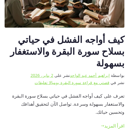
كيف أواجه الفشل في حياتي
بسلاح سورة البقرة والاستغفار
بسهولة
بواسطة
إبراهيم أحمد عبد الواحد
نشر على
2 يناير، 2026
على
نشر في
قصتي مع قراءة سورة البقرة يوميا
لا تعليقات
كيف
تعرف على كيف أواجه الفشل في حياتي بسلاح سورة البقرة
أواجه
والاستغفار بسهولة وسرعة. تواصل الآن لتحقيق أهدافك
الفشل
في
وتحسين حياتك.
حياتي
اقرأ المزيد
بسلاح