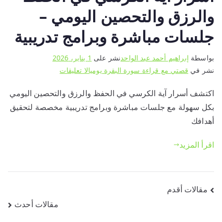
والرزق والتحصين اليومي –
جلسات مباشرة وبرامج تدريبية
بواسطة
إبراهيم أحمد عبد الواحد
نشر على
1 يناير، 2026
على
نشر في
قصتي مع قراءة سورة البقرة يوميا
لا تعليقات
أسرار
اكتشف أسرار آية الكرسي في الحفظ والرزق والتحصين اليومي
آية
بكل سهولة مع جلسات مباشرة وبرامج تدريبية مخصصة لتحقيق
الكرسي
في
أهدافك
الحفظ
اقرأ المزيد
والرزق
والتحصين
اليومي
–
تصفّح
مقالات أقدم
جلسات
مقالات أحدث
المقالات
مباشرة
وبرامج