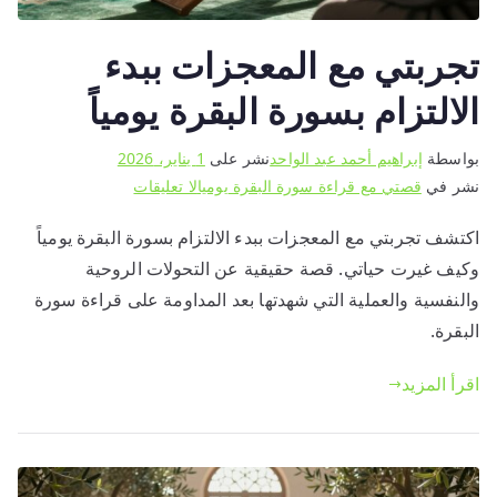
تجربتي مع المعجزات ببدء
الالتزام بسورة البقرة يومياً
بواسطة
إبراهيم أحمد عبد الواحد
نشر على
1 يناير، 2026
على
نشر في
قصتي مع قراءة سورة البقرة يوميا
لا تعليقات
تجربتي
اكتشف تجربتي مع المعجزات ببدء الالتزام بسورة البقرة يومياً
مع
وكيف غيرت حياتي. قصة حقيقية عن التحولات الروحية
المعجزات
ببدء
والنفسية والعملية التي شهدتها بعد المداومة على قراءة سورة
الالتزام
البقرة.
بسورة
البقرة
اقرأ المزيد
يومياً