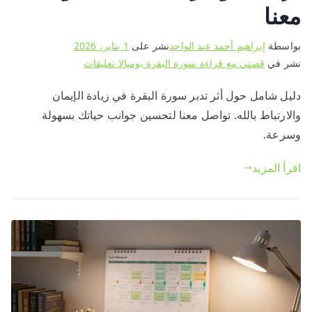
معنا
بواسطة
إبراهيم أحمد عبد الواحد
نشر على
1 يناير، 2026
على
نشر في
قصتي مع قراءة سورة البقرة يوميا
لا تعليقات
أثر
دليل شامل حول أثر تدبر سورة البقرة في زيادة الإيمان
تدبر
والارتباط بالله. تواصل معنا لتحسين جوانب حياتك بسهولة
سورة
البقرة
وسرعة.
في
اقرأ المزيد
زيادة
الإيمان
والارتباط
بالله
–
تواصل
معنا