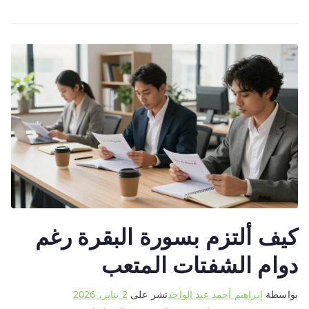
سورة
البقرة
والاستغفار
بسهولة
كيف ألتزم بسورة البقرة رغم
دوام الشفتات المتعب
بواسطة
إبراهيم أحمد عبد الواحد
نشر على
2 يناير، 2026